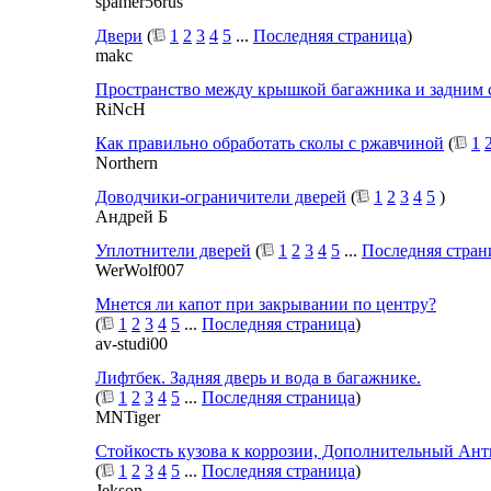
spamer56rus
Двери
(
1
2
3
4
5
...
Последняя страница
)
makc
Пространство между крышкой багажника и задним 
RiNcH
Как правильно обработать сколы с ржавчиной
(
1
Northern
Доводчики-ограничители дверей
(
1
2
3
4
5
)
Андрей Б
Уплотнители дверей
(
1
2
3
4
5
...
Последняя стран
WerWolf007
Мнется ли капот при закрывании по центру?
(
1
2
3
4
5
...
Последняя страница
)
av-studi00
Лифтбек. Задняя дверь и вода в багажнике.
(
1
2
3
4
5
...
Последняя страница
)
MNTiger
Стойкость кузова к коррозии, Дополнительный Ант
(
1
2
3
4
5
...
Последняя страница
)
Jekson