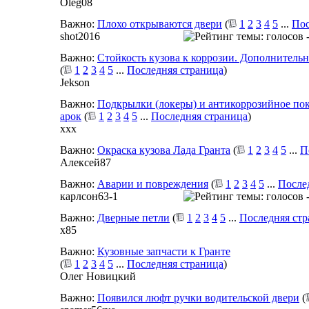
Oleg08
Важно:
Плохо открываются двери
(
1
2
3
4
5
...
Пос
shot2016
Важно:
Стойкость кузова к коррозии. Дополнительн
(
1
2
3
4
5
...
Последняя страница
)
Jekson
Важно:
Подкрылки (локеры) и антикоррозийное по
арок
(
1
2
3
4
5
...
Последняя страница
)
xxx
Важно:
Окраска кузова Лада Гранта
(
1
2
3
4
5
...
П
Алексей87
Важно:
Аварии и повреждения
(
1
2
3
4
5
...
После
карлсон63-1
Важно:
Дверные петли
(
1
2
3
4
5
...
Последняя ст
x85
Важно:
Кузовные запчасти к Гранте
(
1
2
3
4
5
...
Последняя страница
)
Олег Новицкий
Важно:
Появился люфт ручки водительской двери
(