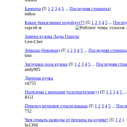
Бампера
(
1
2
3
4
5
...
Последняя страница
)
mikos
Какие брызговики подойдут??
(
1
2
3
4
5
...
Послед
сергей м
Замена кузова Лады Гранты
Gen-Cher
Зеркала (боковые)
(
1
2
3
4
5
...
Последняя страниц
tom
Заглушки пола кузова
(
1
2
3
4
5
...
Последняя стра
andy905
Дверная ручка
vit755
Проблема с верхним уплотнителем(+)
(
1
2
3
4
5
..
KGI
Переход ветровое стекло-крыша
(
1
2
3
4
5
...
Посл
752
Чем отмыть разводы от бензина на кузове?
(
1
2
)
lis1304