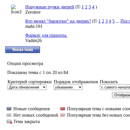
Наружные ручки дверей
(
1
2
3
4
)
Zerotree
Кто менял "бархотки" на дверях?
(
1
2
3
4
5
...
Посл
mahi-191
Фаркоп для прицепа.
Vadim26
Опции просмотра
Показаны темы с 1 по 20 из 84
Критерий сортировки
Порядок отображения
Показать
Новые сообщения
Популярная тема с новыми со
Нет новых сообщений
Популярная тема без новых со
Тема закрыта