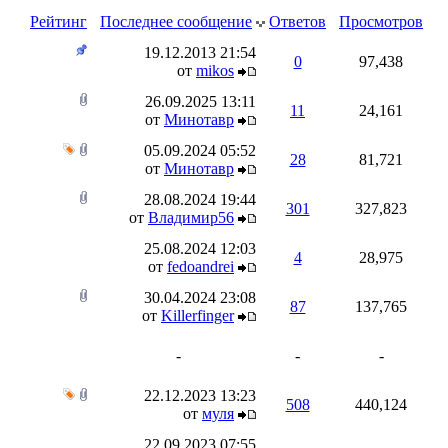
Рейтинг
Последнее сообщение
Ответов
Просмотров
19.12.2013
21:54
0
97,438
от
mikos
26.09.2025
13:11
11
24,161
от
Минотавр
05.09.2024
05:52
28
81,721
от
Минотавр
28.08.2024
19:44
301
327,823
от
Владимир56
25.08.2024
12:03
4
28,975
от
fedoandrei
30.04.2024
23:08
87
137,765
от
Killerfinger
-
-
-
22.12.2023
13:23
508
440,124
от
муля
22.09.2023
07:55