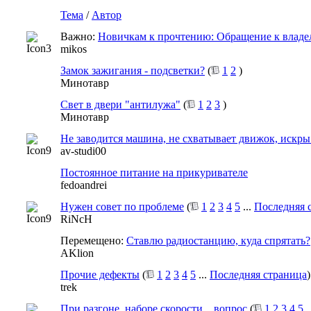
Тема
/
Автор
Важно:
Новичкам к прочтению: Обращение к владе
mikos
Замок зажигания - подсветки?
(
1
2
)
Минотавр
Свет в двери "антилужа"
(
1
2
3
)
Минотавр
Не заводится машина, не схватывает движок, искры
av-studi00
Постоянное питание на прикуривателе
fedoandrei
Нужен совет по проблеме
(
1
2
3
4
5
...
Последняя 
RiNcH
Перемещено:
Ставлю радиостанцию, куда спрятать?
AKlion
Прочие дефекты
(
1
2
3
4
5
...
Последняя страница
)
trek
При разгоне, наборе скорости... вопрос
(
1
2
3
4
5
.