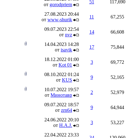
51
117,690
от
gorodpriem
27.08.2023
20:44
11
67,255
от
www-shurik
09.07.2023
22:54
14
66,608
от
nvz
14.04.2023
14:28
17
75,844
от
isavik
18.12.2022
01:00
3
69,772
от
Kot 01
08.10.2022
01:24
9
52,165
от
KUS
10.07.2022
19:57
2
52,979
от
Минотавр
09.07.2022
18:57
9
64,944
от
zrn64
24.06.2022
20:10
3
53,227
от
H.A.J.
22.04.2022
23:33
34
120,060