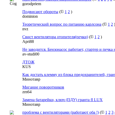
gorodpriem
Подвисают обороты
(
1
2
)
dominion
Теоретический вопрос по питанию карлсона
(
1
2
nvz
Свист вентилятора отопителя(печки)
(
1
2
)
Apri88
Не заводится. Бензонасос работает, стартер и печка 
av-studi00
ДТОЖ
KUS
Как достать клемму из блока предохранителей, грант
Минотавр
Мигание поворотников
zrn64
Замена батарейки, ключ (ПДУ) гранта fl LUX
Минотавр
проблема с вентиляторами (работают оба !)
(
1
2
3