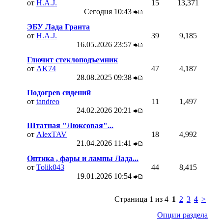
от
H.A.J.
15
13,371
Сегодня
10:43
ЭБУ Лада Гранта
от
H.A.J.
39
9,185
16.05.2026
23:57
Глючит стеклоподъемник
от
AK74
47
4,187
28.08.2025
09:38
Подогрев сидений
от
tandreo
11
1,497
24.02.2026
20:21
Штатная "Люксовая"...
от
AlexTAV
18
4,992
21.04.2026
11:41
Оптика , фары и лампы Лада...
от
Tolik043
44
8,415
19.01.2026
10:54
Страница 1 из 4
1
2
3
4
>
Опции раздела