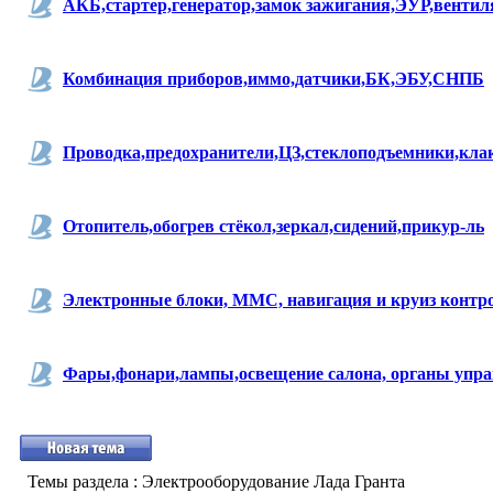
АКБ,стартер,генератор,замок зажигания,ЭУР,венти
Комбинация приборов,иммо,датчики,БК,ЭБУ,СНПБ
Проводка,предохранители,ЦЗ,стеклоподъемники,кла
Отопитель,обогрев стёкол,зеркал,сидений,прикур-ль
Электронные блоки, ММС, навигация и круиз контр
Фары,фонари,лампы,освещение салона, органы упр
Темы раздела
: Электрооборудование Лада Гранта