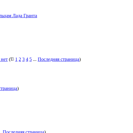
льцам Лада Гранта
 нет
(
1
2
3
4
5
...
Последняя страница
)
страница
)
..
Последняя страница
)