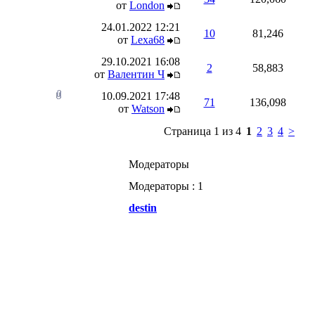
от
London
24.01.2022
12:21
10
81,246
от
Lexa68
29.10.2021
16:08
2
58,883
от
Валентин Ч
10.09.2021
17:48
71
136,098
от
Watson
Страница 1 из 4
1
2
3
4
>
Модераторы
Модераторы : 1
destin