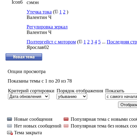
сэмэн
Утечка тока
(
1
2
)
Валентин Ч
Регулировка зеркал
Валентин Ч
Полтергейст с мотором
(
1
2
3
4
5
...
Последняя ст
Ярослав02
Опции просмотра
Показаны темы с 1 по 20 из 78
Критерий сортировки
Порядок отображения
Показать
Новые сообщения
Популярная тема с новыми со
Нет новых сообщений
Популярная тема без новых со
Тема закрыта