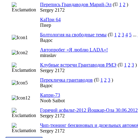
Перепись Грандаводов Марий-Эл
(
1
2
)
Sergey 2172
КаПри 64
Пиер
Болтология на свободные темы
(
1
2
3
4
5
...
Вадос
Автопробег «Я люблю LADA»!
miraslav
Клубные встречи Грантаводов РМЭ
(
1
2
3
)
Sergey 2172
Перекличка грантаводов
(
1
2
3
)
Вадос
Капри-73
Noob Saibot
Горячий асфальт-2012 Йошкар-Ола 30.06.2012
Sergey 2172
Чип-тюнинг бензиновых и дизельных автомо
Sergey 2172