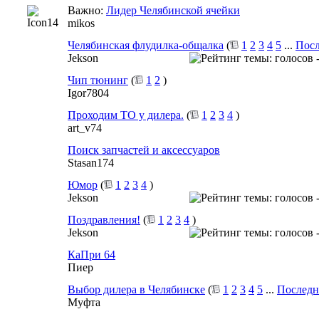
Важно:
Лидер Челябинской ячейки
mikos
Челябинская флудилка-общалка
(
1
2
3
4
5
...
Посл
Jekson
Чип тюнинг
(
1
2
)
Igor7804
Проходим ТО у дилера.
(
1
2
3
4
)
art_v74
Поиск запчастей и аксессуаров
Stasan174
Юмор
(
1
2
3
4
)
Jekson
Поздравления!
(
1
2
3
4
)
Jekson
КаПри 64
Пиер
Выбор дилера в Челябинске
(
1
2
3
4
5
...
Последн
Муфта