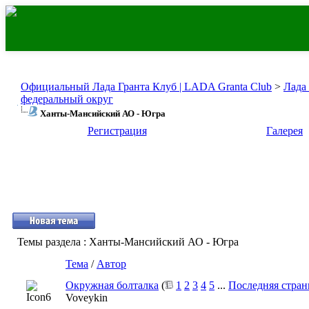
Официальный Лада Гранта Клуб | LADA Granta Club
>
Лада
федеральный округ
Ханты-Мансийский АО - Югра
Регистрация
Галерея
Темы раздела
: Ханты-Мансийский АО - Югра
Тема
/
Автор
Окружная болталка
(
1
2
3
4
5
...
Последняя стран
Voveykin