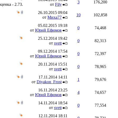
3
176,200
от
Fily
26.10.2015
09:04
10
102,858
от
Миха77
05.02.2015
19:18
0
74,468
от
Юрий Ефимов
25.12.2014
19:42
0
82,313
от
svett
09.12.2014
17:54
0
72,397
от
Юрий Ефимов
20.11.2014
15:51
0
78,965
от
svett
17.11.2014
14:11
1
79,676
от
Diyakon_Frost
16.11.2014
23:25
4
74,657
от
Юрий Ефимов
14.11.2014
18:54
0
77,554
от
svett
12.11.2014
18:11