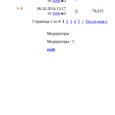
от
svett
06.10.2014
13:17
0
76,615
от
svett
Страница 1 из 8
1
2
3
4
5
>
Последняя
»
Модераторы
Модераторы : 1
svett