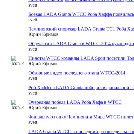
svett
Боевая LADA Granta WTCC Роба Хаффа появилас
svett
Чемпионский спорткар LADA Granta TC1 Роба Хаф
Юрий Ефимов
Об участии LADA Granta в WTCC-2014 руководите
svett
Пилоты WTCC команды LADA Sport посетили То
Юрий Ефимов
Обзорные видео последнего этапа WTCC-2014
svett
Роб Хафф на LADA Granta победил в финальной 
svett
Очередная победа LADA Роба Хафа в WTCC
Юрий Ефимов
Финальную гонку Чемпионата Мира WTCC пилот LA
svett
LADA Granta WTCC в последний раз выедет на го