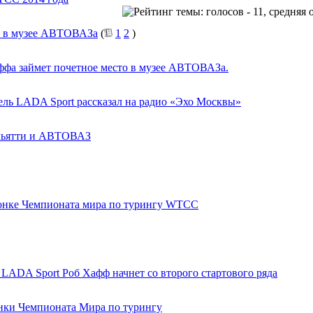
ь в музее АВТОВАЗа
(
1
2
)
фа займет почетное место в музее АВТОВАЗа.
ль LADA Sport рассказал на радио «Эхо Москвы»
льятти и АВТОВАЗ
гонке Чемпионата мира по турингу WTCC
DA Sport Роб Хафф начнет со второго стартового ряда
нки Чемпионата Мира по турингу