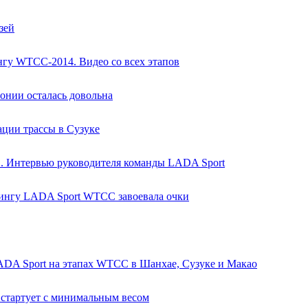
зей
гу WTCC-2014. Видео со всех этапов
онии осталась довольна
ции трассы в Сузуке
. Интервью руководителя команды LADA Sport
рингу LADA Sport WTCC завоевала очки
ADA Sport на этапах WTCC в Шанхае, Сузуке и Макао
стартует с минимальным весом