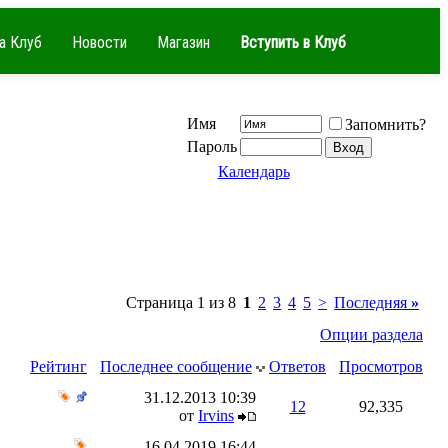
а Клуб
Новости
Магазин
Вступить в Клуб
Имя
Запомнить?
Пароль
Календарь
Страница 1 из 8
1
2
3
4
5
>
Последняя
»
Опции раздела
Рейтинг
Последнее сообщение
Ответов
Просмотров
31.12.2013
10:39
12
92,335
от
Irvins
16.04.2019
16:44