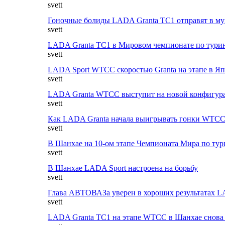
svett
Гоночные болиды LADA Granta ТС1 отправят в му
svett
LADA Granta ТС1 в Мировом чемпионате по турин
svett
LADA Sport WTCC скоростью Granta на этапе в Яп
svett
LADA Granta WTCC выступит на новой конфигура
svett
Как LADA Granta начала выигрывать гонки WTCC
svett
В Шанхае на 10-ом этапе Чемпионата Мира по ту
svett
В Шанхае LADA Sport настроена на борьбу
svett
Глава АВТОВАЗа уверен в хороших результатах L
svett
LADA Granta ТС1 на этапе WTCC в Шанхае снова 