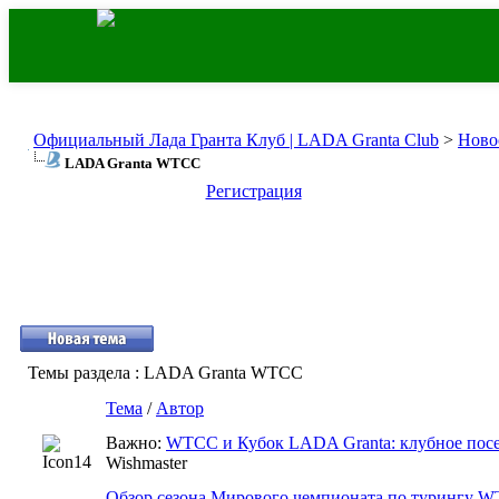
Официальный Лада Гранта Клуб | LADA Granta Club
>
Ново
LADA Granta WTCC
Регистрация
Темы раздела
: LADA Granta WTCC
Тема
/
Автор
Важно:
WTCC и Кубок LADA Granta: клубное пос
Wishmaster
Обзор сезона Мирового чемпионата по турингу W