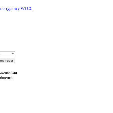
а по турингу WTCC
общениями
общений