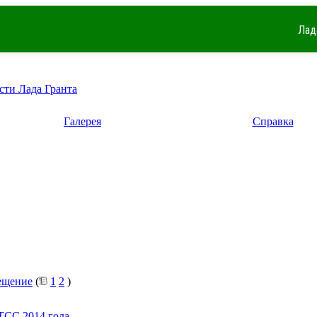
Лад
сти Лада Гранта
Галерея
Справка
ещение
(
1
2
)
TCC 2014 года