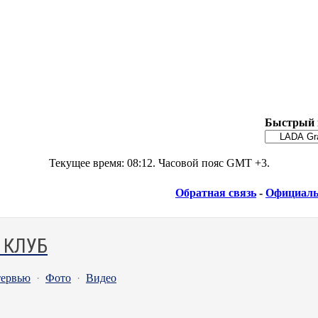
Быстрый 
Текущее время:
08:12
. Часовой пояс GMT +3.
Обратная связь
-
Официаль
 КЛУБ
ервью
·
Фото
·
Видео