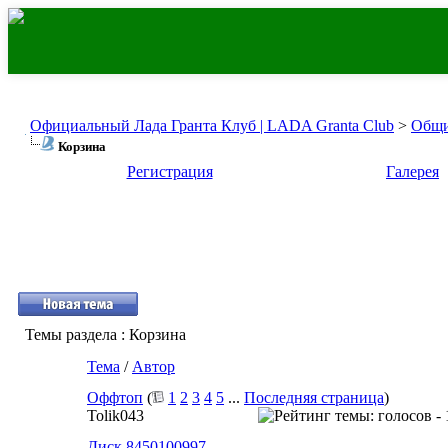
Официальный Лада Гранта Клуб | LADA Granta Club
>
Общи
Корзина
Регистрация
Галерея
Темы раздела
: Корзина
Тема
/
Автор
Оффтоп
(
1
2
3
4
5
...
Последняя страница
)
Tolik043
Диск 8450100997