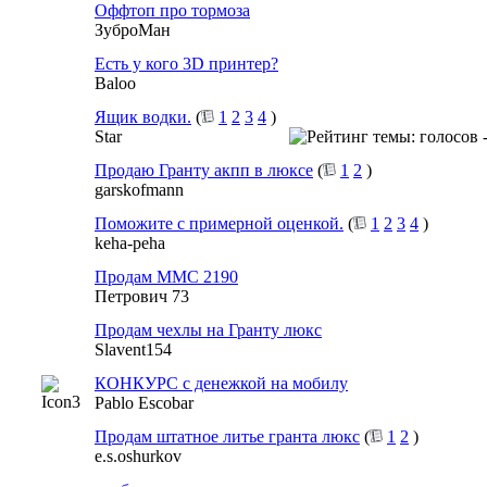
Оффтоп про тормоза
ЗуброМан
Есть у кого 3D принтер?
Baloo
Ящик водки.
(
1
2
3
4
)
Star
Продаю Гранту акпп в люксе
(
1
2
)
garskofmann
Поможите с примерной оценкой.
(
1
2
3
4
)
keha-peha
Продам ММС 2190
Петрович 73
Продам чехлы на Гранту люкс
Slavent154
КОНКУРС с денежкой на мобилу
Pablo Escobar
Продам штатное литье гранта люкс
(
1
2
)
e.s.oshurkov