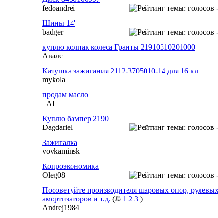
fedoandrei
Шины 14'
badger
куплю колпак колеса Гранты 21910310201000
Авалс
Катушка зажигания 2112-3705010-14 для 16 кл.
mykola
продам масло
_AI_
Куплю бампер 2190
Dagdariel
Зажигалка
vovkaminsk
Копроэкономика
Oleg08
Посоветуйте производителя шаровых опор, рулевых
амортизаторов и т.д.
(
1
2
3
)
Andrej1984