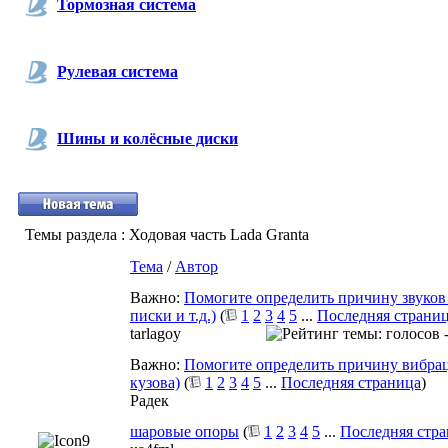
Тормозная система
Рулевая система
Шины и колёсные диски
Темы раздела
: Ходовая часть Lada Granta
Тема
/
Автор
Важно:
Помогите определить причину звуков 
писки и т.д.)
(
1
2
3
4
5
...
Последняя страни
tarlagoy
Важно:
Помогите определить причину вибраци
кузова)
(
1
2
3
4
5
...
Последняя страница
)
Радек
шаровые опоры
(
1
2
3
4
5
...
Последняя стр