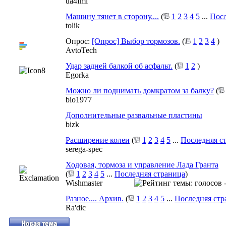
ua4fml
Машину тянет в сторону....
(
1
2
3
4
5
...
Посл
tolik
Опрос:
[Опрос] Выбор тормозов.
(
1
2
3
4
)
AvtoTech
Удар задней балкой об асфальт.
(
1
2
)
Egorka
Можно ли поднимать домкратом за балку?
(
bio1977
Дополнительные развальные пластины
bizk
Расширение колеи
(
1
2
3
4
5
...
Последняя с
serega-spec
Ходовая, тормоза и управление Лада Гранта
(
1
2
3
4
5
...
Последняя страница
)
Wishmaster
Разное.... Архив.
(
1
2
3
4
5
...
Последняя стр
Ra'dic