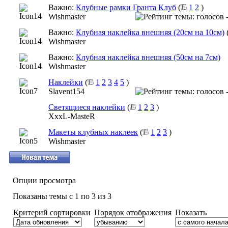
Важно:
Клубные рамки Гранта Клуб
(
1
2
)
Wishmaster
Важно:
Клубная наклейка внешняя (20см на 10см)
Wishmaster
Важно:
Клубная наклейка внешняя (50см на 7см)
Wishmaster
Наклейки
(
1
2
3
4
5
)
Slavent154
Светящиеся наклейки
(
1
2
3
)
XxxL-MasteR
Макеты клубных наклеек
(
1
2
3
)
Wishmaster
Опции просмотра
Показаны темы с 1 по 3 из 3
Критерий сортировки
Порядок отображения
Показать