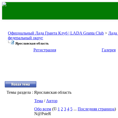
Официальный Лада Гранта Клуб | LADA Granta Club
>
Лада
федеральный округ
Ярославская область
Регистрация
Галерея
Темы раздела
: Ярославская область
Тема
/
Автор
Обо всем
(
1
2
3
4
5
...
Последняя страница
)
N@PsteR