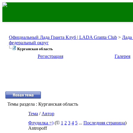
Официальный Лада Гранта Клуб | LADA Granta Club
>
Лада
федеральный округ
Курганская область
Регистрация
Галерея
Темы раздела
: Курганская область
Тема
/
Автор
Флудилка =)
(
1
2
3
4
5
...
Последняя страница
)
Antropoff