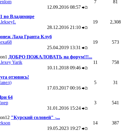
enlom
7
81
12.09.2016
08:57
1 во Владимире
lekseyL
19
2,308
28.12.2016
21:10
онеж Лада Гранта Клуб
exa68
19
573
25.04.2019
13:31
ДОБРО ПОЖАЛОВАТЬ на форум!!!...
lexey Yarik
11
758
10.11.2018
09:46
уга отзовись!
авел)
5
31
17.03.2017
00:16
ри 64
иер
3
541
31.01.2016
15:24
"Курский соловей" -...
ekson
14
387
19.05.2023
19:27