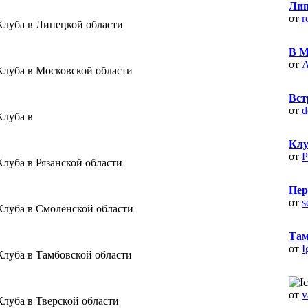
Лип
от
r
Клуба в Липецкой области
В М
от
А
Клуба в Московской области
Вст
от
d
Клуба в
Клу
от
Р
луба в Рязанской области
Пер
от
s
Клуба в Смоленской области
Там
от
I
Клуба в Тамбовской области
от
v
Клуба в Тверской области