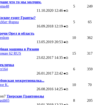
чане что то мы молчим.
oma48
5
249
11.10.2020
12:46
оскве ездят Гранты?
ббат Фариа
5
65
16.09.2018
12:19
речи Орел и область
enlom
10
362
13.05.2019
20:53
бная машина в Рязани
оман 62 RUS
15
317
23.02.2017
14:35
екличка
er164
6
359
26.01.2017
22:42
бовская межрегионалка...
gor K.
10
70
26.08.2016
14:25
Тверские Грантоводы
asili65
8
205
10.01.2019
12:23