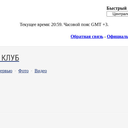
Быстрый 
Текущее время:
20:59
. Часовой пояс GMT +3.
Обратная связь
-
Официаль
 КЛУБ
ервью
·
Фото
·
Видео