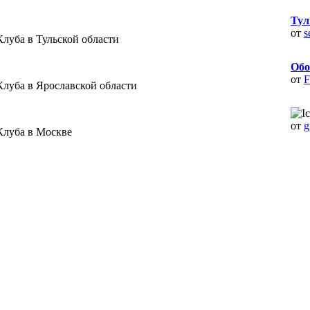
Тул
от
s
луба в Тульской области
Обо
от
F
Клуба в Ярославской области
от
g
Клуба в Москве