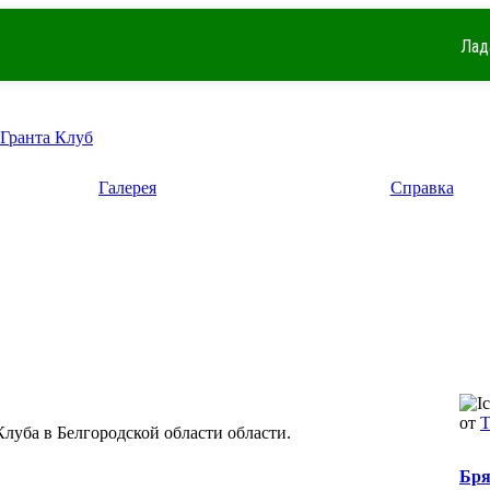
Лад
 Гранта Клуб
Галерея
Справка
от
луба в Белгородской области области.
Бря