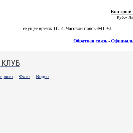
Быстрый 
Текущее время:
11:14
. Часовой пояс GMT +3.
Обратная связь
-
Официаль
 КЛУБ
ервью
·
Фото
·
Видео