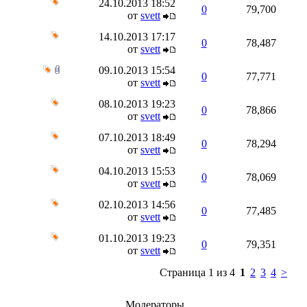
24.10.2013
18:52
0
79,700
от
svett
14.10.2013
17:17
0
78,487
от
svett
09.10.2013
15:54
0
77,771
от
svett
08.10.2013
19:23
0
78,866
от
svett
07.10.2013
18:49
0
78,294
от
svett
04.10.2013
15:53
0
78,069
от
svett
02.10.2013
14:56
0
77,485
от
svett
01.10.2013
19:23
0
79,351
от
svett
Страница 1 из 4
1
2
3
4
>
Модераторы