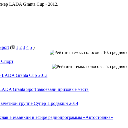
нер LADA Granta Cup - 2012.
port
(
1
2
3
4
5
)
а Спорт
р LADA Granta Cup-2013
ADA Granta Sport завоевали призовые места
 зачетной группе Супер-Продакшн 2014
слав Незванкин в эфире радиопрограммы «Автостоянка»