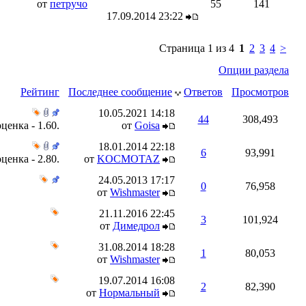
от
петручо
55
141
17.09.2014
23:22
Страница 1 из 4
1
2
3
4
>
Опции раздела
Рейтинг
Последнее сообщение
Ответов
Просмотров
10.05.2021
14:18
44
308,493
от
Goisa
18.01.2014
22:18
6
93,991
от
KOCMOTAZ
24.05.2013
17:17
0
76,958
от
Wishmaster
21.11.2016
22:45
3
101,924
от
Димедрол
31.08.2014
18:28
1
80,053
от
Wishmaster
19.07.2014
16:08
2
82,390
от
Нормальный