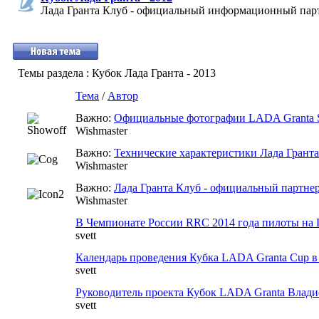
Лада Гранта Клуб - официальный информационный парт
Темы раздела
: Кубок Лада Гранта - 2013
Тема
/
Автор
Важно:
Официальные фотографии LADA Granta S
Wishmaster
Важно:
Технические характеристики Лада Грант
Wishmaster
Важно:
Лада Гранта Клуб - официальный партне
Wishmaster
В Чемпионате России RRC 2014 года пилоты на L
svett
Календарь проведения Кубка LADA Granta Cup в
svett
Руководитель проекта Кубок LADA Granta Влади
svett