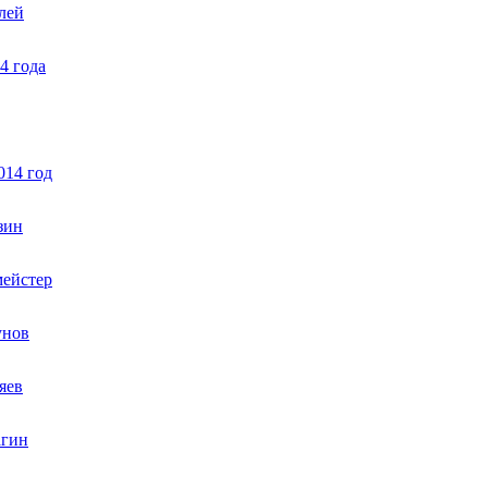
лей
4 года
014 год
зин
мейстер
унов
яев
агин