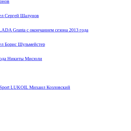
монов
вел Сергей Шалунов
ADA Granta с окончанием сезона 2013 года
вел Борис Шульмейстер
 года Никиты Мисюли
 Sport LUKOIL Михаил Козловский