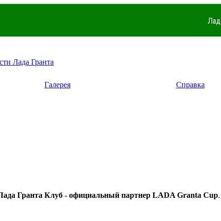
Лад
сти Лада Гранта
Галерея
Справка
Лада Гранта Клуб - официальный партнер LADA Granta Cup
.