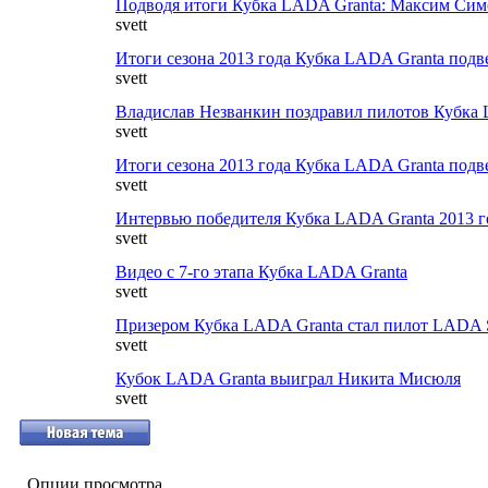
Подводя итоги Кубка LADA Granta: Максим Си
svett
Итоги сезона 2013 года Кубка LADA Granta под
svett
Владислав Незванкин поздравил пилотов Кубка L
svett
Итоги сезона 2013 года Кубка LADA Granta под
svett
Интервью победителя Кубка LADA Granta 2013
svett
Видео с 7-го этапа Кубка LADA Granta
svett
Призером Кубка LADA Granta стал пилот LADA
svett
Кубок LADA Granta выиграл Никита Мисюля
svett
Опции просмотра