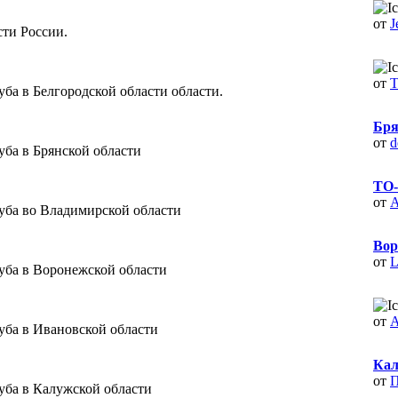
от
J
сти России.
от
ба в Белгородской области области.
Бря
от
d
уба в Брянской области
ТО-
от
A
уба во Владимирской области
Вор
от
L
уба в Воронежской области
от
A
уба в Ивановской области
Кал
от
П
уба в Калужской области