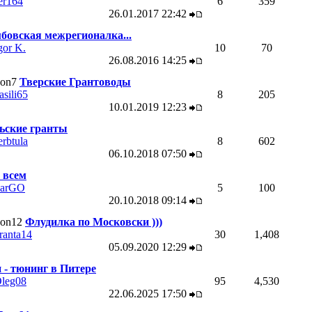
er164
6
359
26.01.2017
22:42
бовская межрегионалка...
gor K.
10
70
26.08.2016
14:25
Тверские Грантоводы
asili65
8
205
10.01.2019
12:23
ьские гранты
erbtula
8
602
06.10.2018
07:50
 всем
arGO
5
100
20.10.2018
09:14
Флудилка по Московски )))
ranta14
30
1,408
05.09.2020
12:29
 - тюнинг в Питере
leg08
95
4,530
22.06.2025
17:50