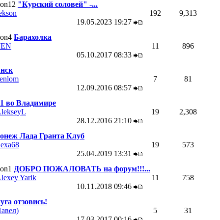
"Курский соловей" -...
ekson
192
9,313
19.05.2023
19:27
Барахолка
TEN
11
896
05.10.2017
08:33
нск
enlom
7
81
12.09.2016
08:57
1 во Владимире
lekseyL
19
2,308
28.12.2016
21:10
онеж Лада Гранта Клуб
exa68
19
573
25.04.2019
13:31
ДОБРО ПОЖАЛОВАТЬ на форум!!!...
lexey Yarik
11
758
10.11.2018
09:46
уга отзовись!
авел)
5
31
17.03.2017
00:16