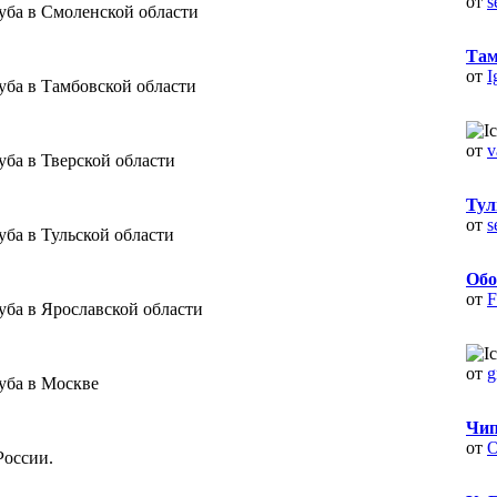
от
s
уба в Смоленской области
Там
от
I
уба в Тамбовской области
от
v
уба в Тверской области
Тул
от
s
ба в Тульской области
Обо
от
F
уба в Ярославской области
от
g
уба в Москве
Чип
от
O
России.