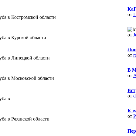
КаП
от
П
уба в Костромской области
от
J
уба в Курской области
Лип
от
r
уба в Липецкой области
В М
от
А
уба в Московской области
Вст
от
d
уба в
Клу
от
Р
ба в Рязанской области
Пер