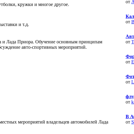
от
А
тболки, кружки и многое другое.
Кал
от
B
ыставки и т.д.
Авт
на и Лада Приора. Обучение основным принципам
от
T
бсуждение авто-спортивных мероприятий.
Фор
от
Е
Фот
от
L
флу
от
k
В А
вместных мероприятий владельцев автомобилей Лада
от
S