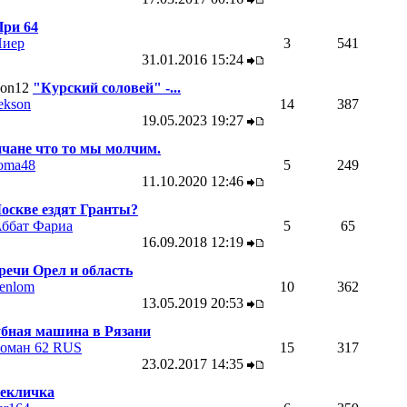
ри 64
иер
3
541
31.01.2016
15:24
"Курский соловей" -...
ekson
14
387
19.05.2023
19:27
чане что то мы молчим.
oma48
5
249
11.10.2020
12:46
оскве ездят Гранты?
ббат Фариа
5
65
16.09.2018
12:19
речи Орел и область
enlom
10
362
13.05.2019
20:53
бная машина в Рязани
оман 62 RUS
15
317
23.02.2017
14:35
екличка