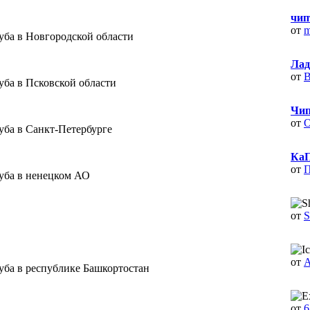
чип
от
m
уба в Новгородской области
Лад
от
В
уба в Псковской области
Чип
от
O
уба в Санкт-Петербурге
КаП
от
П
уба в ненецком АО
от
S
от
А
уба в республике Башкортостан
от
6