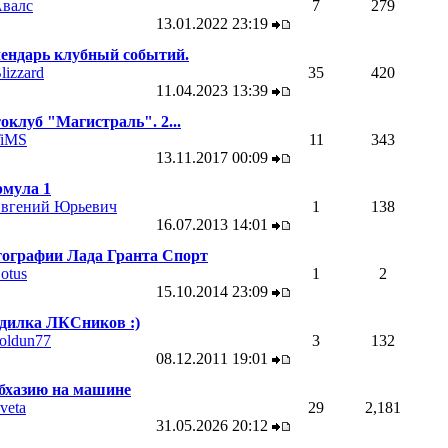
валс
7
279
13.01.2022
23:19
ендарь клубный событий.
lizzard
35
420
11.04.2023
13:39
оклуб "Магистраль". 2...
iMS
11
343
13.11.2017
00:09
мула 1
вгений Юрьевич
1
138
16.07.2013
14:01
ографии Лада Гранта Спорт
otus
1
2
15.10.2014
23:09
дилка ЛКСников :)
oldun77
3
132
08.12.2011
19:01
бхазию на машине
veta
29
2,181
31.05.2026
20:12