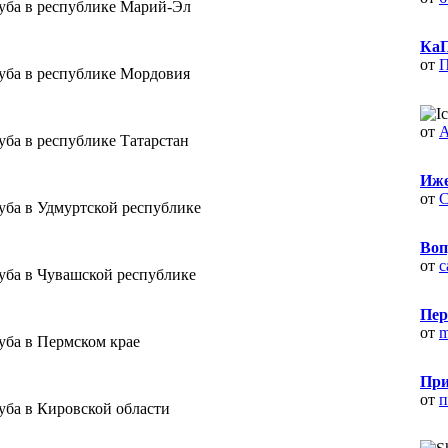
уба в республике Марий-Эл
КаП
от
П
уба в республике Мордовия
от
A
уба в республике Татарстан
Иже
от
С
уба в Удмуртской республике
Воп
от
c
уба в Чувашской республике
Пер
от
m
уба в Пермском крае
При
от
п
уба в Кировской области