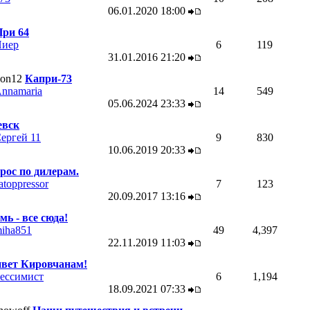
06.01.2020
18:00
ри 64
иер
6
119
31.01.2016
21:20
Капри-73
nnamaria
14
549
05.06.2024
23:33
вск
ергей 11
9
830
10.06.2019
20:33
рос по дилерам.
atoppressor
7
123
20.09.2017
13:16
мь - все сюда!
iha851
49
4,397
22.11.2019
11:03
вет Кировчанам!
ессимист
6
1,194
18.09.2021
07:33