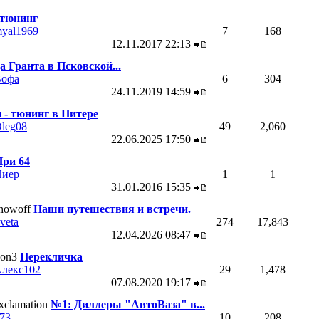
тюнинг
yal1969
7
168
12.11.2017
22:13
а Гранта в Псковской...
офа
6
304
24.11.2019
14:59
 - тюнинг в Питере
leg08
49
2,060
22.06.2025
17:50
ри 64
иер
1
1
31.01.2016
15:35
Наши путешествия и встречи.
veta
274
17,843
12.04.2026
08:47
Перекличка
лекс102
29
1,478
07.08.2020
19:17
№1: Диллеры "АвтоВаза" в...
73
10
208