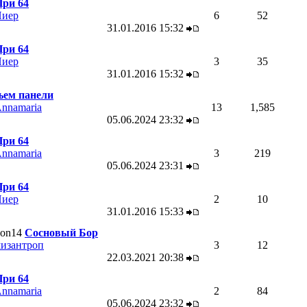
ри 64
иер
6
52
31.01.2016
15:32
ри 64
иер
3
35
31.01.2016
15:32
ъем панели
nnamaria
13
1,585
05.06.2024
23:32
ри 64
nnamaria
3
219
05.06.2024
23:31
ри 64
иер
2
10
31.01.2016
15:33
Сосновый Бор
изантроп
3
12
22.03.2021
20:38
ри 64
nnamaria
2
84
05.06.2024
23:32