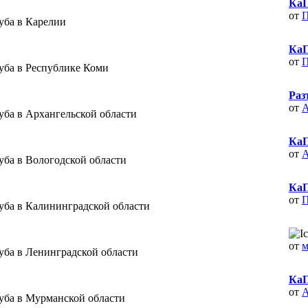
КаП
от
П
уба в Карелии
КаП
от
П
уба в Республике Коми
Раз
от
A
уба в Архангельской области
КаП
от
A
уба в Вологодской области
КаП
от
П
уба в Калининградской области
от
м
уба в Ленинградской области
КаП
от
A
уба в Мурманской области