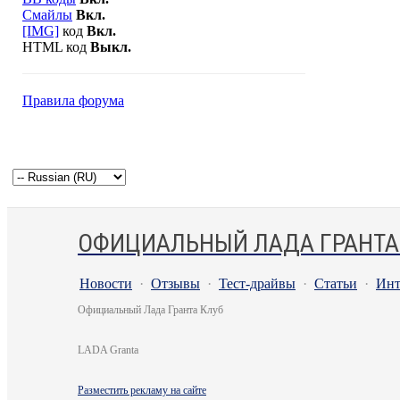
Смайлы
Вкл.
[IMG]
код
Вкл.
HTML код
Выкл.
Правила форума
ОФИЦИАЛЬНЫЙ ЛАДА ГРАНТА
Новости
·
Отзывы
·
Тест-драйвы
·
Статьи
·
Инт
Официальный Лада Гранта Клуб
LADA Granta
Разместить рекламу на сайте