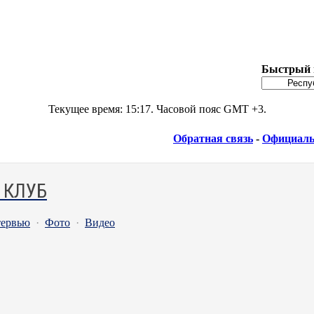
Быстрый 
Текущее время:
15:17
. Часовой пояс GMT +3.
Обратная связь
-
Официаль
 КЛУБ
ервью
·
Фото
·
Видео