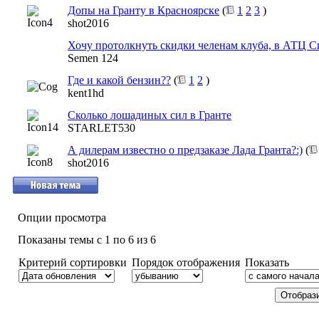
Допы на Гранту в Красноярске
(
1
2
3
)
shot2016
Хочу протолкнуть скидки челенам клуба, в АТЦ С
Semen 124
Где и какой бензин??
(
1
2
)
kent1hd
Сколько лошадиных сил в Гранте
STARLET530
А дилерам известно о предзаказе Лада Гранта?:)
(
shot2016
Опции просмотра
Показаны темы с 1 по 6 из 6
Критерий сортировки
Порядок отображения
Показать