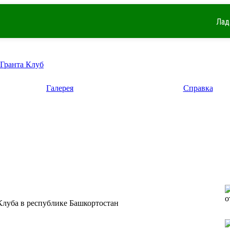
Лад
 Гранта Клуб
Галерея
Справка
о
Клуба в республике Башкортостан