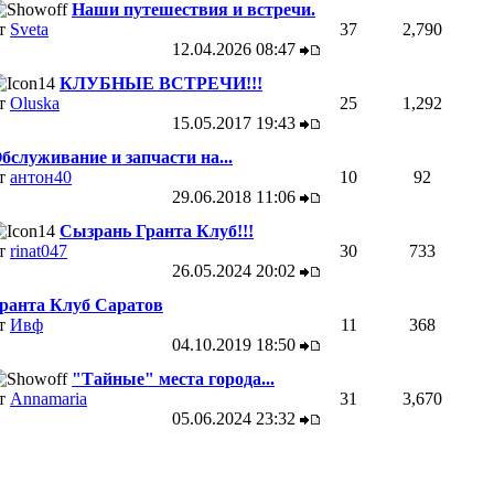
Наши путешествия и встречи.
т
Sveta
37
2,790
12.04.2026
08:47
КЛУБНЫЕ ВСТРЕЧИ!!!
т
Oluska
25
1,292
15.05.2017
19:43
бслуживание и запчасти на...
т
антон40
10
92
29.06.2018
11:06
Сызрань Гранта Клуб!!!
т
rinat047
30
733
26.05.2024
20:02
ранта Клуб Саратов
т
Ивф
11
368
04.10.2019
18:50
"Тайные" места города...
т
Annamaria
31
3,670
05.06.2024
23:32