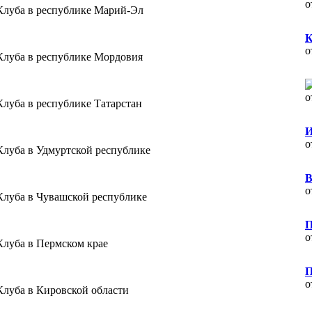
о
Клуба в республике Марий-Эл
К
о
Клуба в республике Мордовия
о
Клуба в республике Татарстан
И
о
Клуба в Удмуртской республике
В
о
Клуба в Чувашской республике
П
о
Клуба в Пермском крае
П
о
Клуба в Кировской области