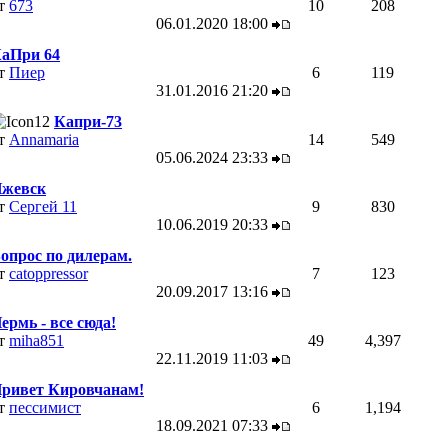
т
673
10
208
06.01.2020
18:00
аПри 64
т
Пиер
6
119
31.01.2016
21:20
Капри-73
т
Annamaria
14
549
05.06.2024
23:33
жевск
т
Сергей 11
9
830
10.06.2019
20:33
опрос по дилерам.
т
catoppressor
7
123
20.09.2017
13:16
ермь - все сюда!
т
miha851
49
4,397
22.11.2019
11:03
ривет Кировчанам!
т
пессимист
6
1,194
18.09.2021
07:33