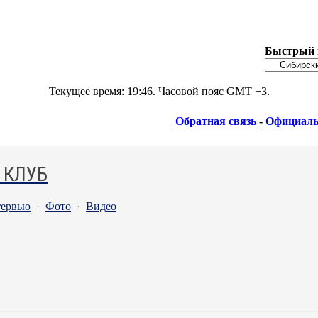
Быстрый 
Текущее время:
19:46
. Часовой пояс GMT +3.
Обратная связь
-
Официаль
 КЛУБ
ервью
·
Фото
·
Видео