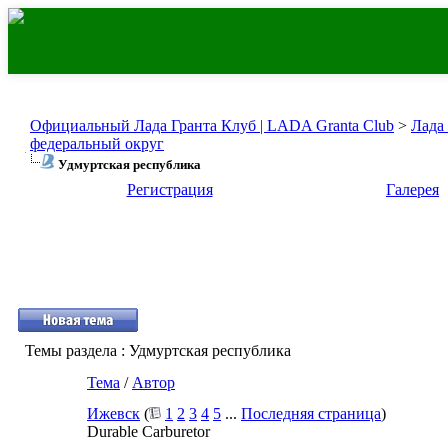
Официальный Лада Гранта Клуб | LADA Granta Club
>
Лада
федеральный округ
Удмуртская республика
Регистрация
Галерея
Темы раздела
: Удмуртская республика
Тема
/
Автор
Ижевск
(
1
2
3
4
5
...
Последняя страница
)
Durable Carburetor