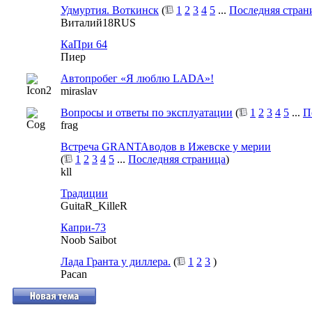
Удмуртия. Воткинск
(
1
2
3
4
5
...
Последняя стран
Виталий18RUS
КаПри 64
Пиер
Автопробег «Я люблю LADA»!
miraslav
Вопросы и ответы по эксплуатации
(
1
2
3
4
5
...
П
frag
Встреча GRANTAводов в Ижевске у мерии
(
1
2
3
4
5
...
Последняя страница
)
kll
Традиции
GuitaR_KilleR
Капри-73
Noob Saibot
Лада Гранта у диллера.
(
1
2
3
)
Pacan