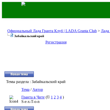
Официальный Лада Гранта Клуб | LADA Granta Club
>
Лада
Забайкальский край
Регистрация
Темы раздела
: Забайкальский край
Тема
/
Автор
Гранта в Чите
(
1
2
3
4
)
S-e-x-T-o-n