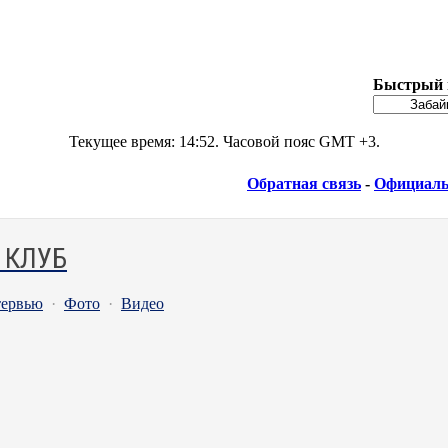
Быстрый 
Текущее время:
14:52
. Часовой пояс GMT +3.
Обратная связь
-
Официаль
 КЛУБ
ервью
·
Фото
·
Видео