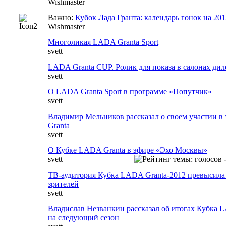
Wishmaster
Важно:
Кубок Лада Гранта: календарь гонок на 201
Wishmaster
Многоликая LADA Granta Sport
svett
LADA Granta CUP. Ролик для показа в салонах д
svett
О LADA Granta Sport в программе «Попутчик»
svett
Владимир Мельников рассказал о своем участии в
Granta
svett
О Кубке LADA Granta в эфире «Эхо Москвы»
svett
ТВ-аудитория Кубка LADA Granta-2012 превысила
зрителей
svett
Владислав Незванкин рассказал об итогах Кубка 
на следующий сезон