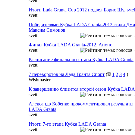
svett
Итоги Lada Granta Cup 2012 подвел Борис Шульме
svett
Победителями Кубка LADA Granta-2012 стали Дми
Максим Симонов
svett
Финал Кубка LADA Granta-2012. Анонс
svett
Расписание финального этапа Кубка LADA Granta
svett
7 переворотов на Лада Гранта Спорт
(
1
2
3
4
)
Wishmaster
К завершению близится второй сезон Кубка LADA 
svett
Александр Кобенко прокомментировал результаты 
LADA Granta
svett
Итоги 7-го этапа Кубка LADA Granta
svett