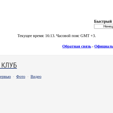
Быстрый 
Текущее время:
16:13
. Часовой пояс GMT +3.
Обратная связь
-
Официаль
 КЛУБ
ервью
·
Фото
·
Видео