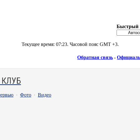
Быстрый 
Текущее время:
07:23
. Часовой пояс GMT +3.
Обратная связь
-
Официаль
 КЛУБ
ервью
·
Фото
·
Видео