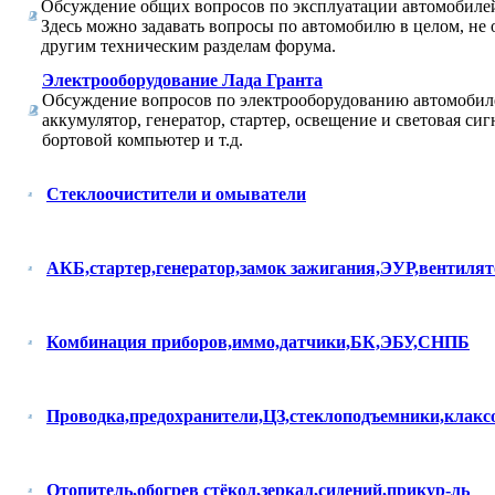
Обсуждение общих вопросов по эксплуатации автомобилей
Здесь можно задавать вопросы по автомобилю в целом, не 
другим техническим разделам форума.
Электрооборудование Лада Гранта
Обсуждение вопросов по электрооборудованию автомобиле
аккумулятор, генератор, стартер, освещение и световая сиг
бортовой компьютер и т.д.
Стеклоочистители и омыватели
АКБ,стартер,генератор,замок зажигания,ЭУР,вентиля
Комбинация приборов,иммо,датчики,БК,ЭБУ,СНПБ
Проводка,предохранители,ЦЗ,стеклоподъемники,клакс
Отопитель,обогрев стёкол,зеркал,сидений,прикур-ль