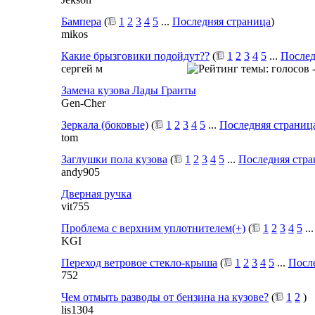
Бампера
(
1
2
3
4
5
...
Последняя страница
)
mikos
Какие брызговики подойдут??
(
1
2
3
4
5
...
Послед
сергей м
Замена кузова Лады Гранты
Gen-Cher
Зеркала (боковые)
(
1
2
3
4
5
...
Последняя страниц
tom
Заглушки пола кузова
(
1
2
3
4
5
...
Последняя стра
andy905
Дверная ручка
vit755
Проблема с верхним уплотнителем(+)
(
1
2
3
4
5
..
KGI
Переход ветровое стекло-крыша
(
1
2
3
4
5
...
Посл
752
Чем отмыть разводы от бензина на кузове?
(
1
2
)
lis1304