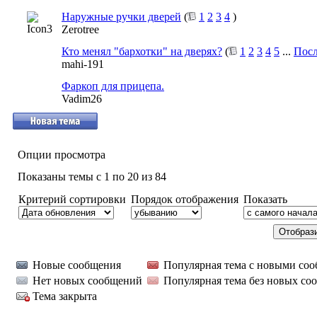
Наружные ручки дверей
(
1
2
3
4
)
Zerotree
Кто менял "бархотки" на дверях?
(
1
2
3
4
5
...
Посл
mahi-191
Фаркоп для прицепа.
Vadim26
Опции просмотра
Показаны темы с 1 по 20 из 84
Критерий сортировки
Порядок отображения
Показать
Новые сообщения
Популярная тема с новыми со
Нет новых сообщений
Популярная тема без новых со
Тема закрыта