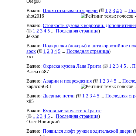
Oleg08
Важно:
Плохо открываются двери
(
1
2
3
4
5
...
Пос
shot2016
Важно:
Стойкость кузова к коррозии. Дополнительн
(
1
2
3
4
5
...
Последняя страница
)
Jekson
Важно:
Подкрылки (локеры) и антикоррозийное по
арок
(
1
2
3
4
5
...
Последняя страница
)
xxx
Важно:
Окраска кузова Лада Гранта
(
1
2
3
4
5
...
П
Алексей87
Важно:
Аварии и повреждения
(
1
2
3
4
5
...
После
карлсон63-1
Важно:
Дверные петли
(
1
2
3
4
5
...
Последняя ст
x85
Важно:
Кузовные запчасти к Гранте
(
1
2
3
4
5
...
Последняя страница
)
Олег Новицкий
Важно:
Появился люфт ручки водительской двери
(