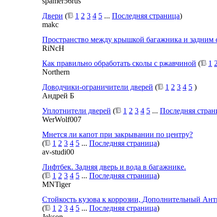
spamer56rus
Двери
(
1
2
3
4
5
...
Последняя страница
)
makc
Пространство между крышкой багажника и задним 
RiNcH
Как правильно обработать сколы с ржавчиной
(
1
Northern
Доводчики-ограничители дверей
(
1
2
3
4
5
)
Андрей Б
Уплотнители дверей
(
1
2
3
4
5
...
Последняя стран
WerWolf007
Мнется ли капот при закрывании по центру?
(
1
2
3
4
5
...
Последняя страница
)
av-studi00
Лифтбек. Задняя дверь и вода в багажнике.
(
1
2
3
4
5
...
Последняя страница
)
MNTiger
Стойкость кузова к коррозии, Дополнительный Ант
(
1
2
3
4
5
...
Последняя страница
)
Jekson