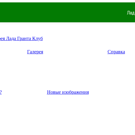
Лад
рея Лада Гранта Клуб
Галерея
Справка
?
Новые изображения