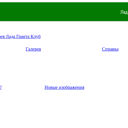
Лад
рея Лада Гранта Клуб
Галерея
Справка
?
Новые изображения