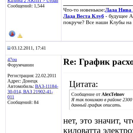
_______________
Калина 2 АКПП > Urban
Сообщений: 1,544
Что-то новенькое:
Лада Нива
Лада Веста Клуб
- будущее А
покруче?
Все наши Клубы на 
03.12.2011, 17:41
47ou
Re: График расх
Форумчанин
Регистрация: 22.02.2011
Адрес: Донецк
Цитата:
Автомобиль:
ВАЗ-11184-
30-014, ВАЗ 21902-41-
Сообщение от
AlexTelnov
011
Я так понимаю в районе 2300
Сообщений: 84
данный график описать.
нет, это значит, 
киловатта электр