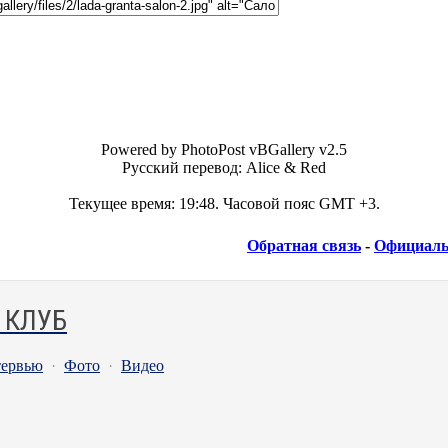
Powered by PhotoPost vBGallery v2.5
Русский перевод: Alice & Red
Текущее время:
19:48
. Часовой пояс GMT +3.
Обратная связь
-
Официаль
 КЛУБ
ервью
·
Фото
·
Видео