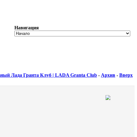
Навигация
ный Лада Гранта Клуб | LADA Granta Club
-
Архив
-
Вверх