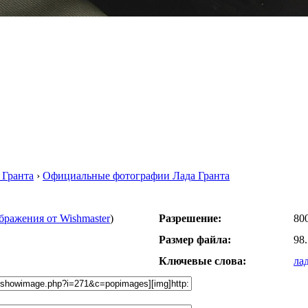
 Гранта
›
Официальные фотографии Лада Гранта
бражения от Wishmaster
)
Разрешение:
80
Размер файла:
98
Ключевые слова:
ла