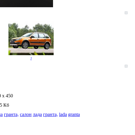
›
0 x 450
.5 Кб
да
гранта,
салон
лада
гранта,
lada
granta