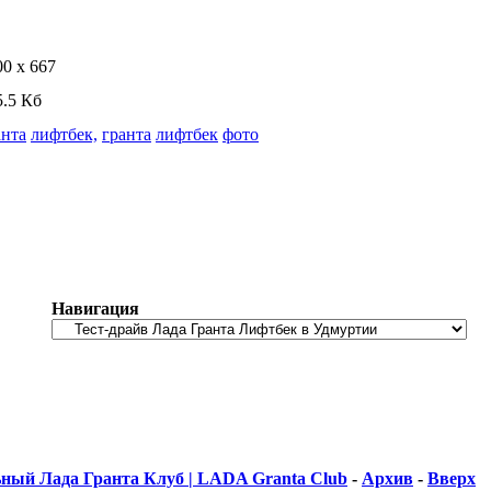
00 x 667
5.5 Кб
анта
лифтбек,
гранта
лифтбек
фото
Навигация
ный Лада Гранта Клуб | LADA Granta Club
-
Архив
-
Вверх