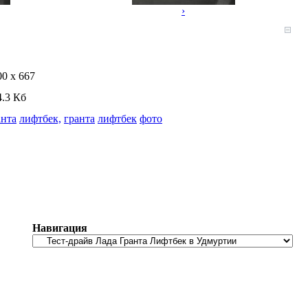
›
00 x 667
4.3 Кб
анта
лифтбек,
гранта
лифтбек
фото
Навигация