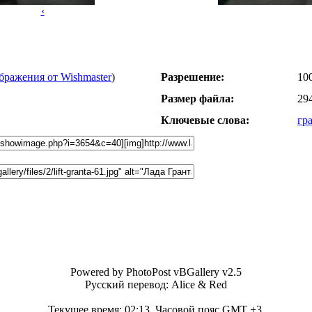
‹
бражения от Wishmaster
)
Разрешение:
10
Размер файла:
29
Ключевые слова:
гр
Powered by PhotoPost vBGallery v2.5
Русский перевод: Alice & Red
Текущее время:
02:13
. Часовой пояс GMT +3.