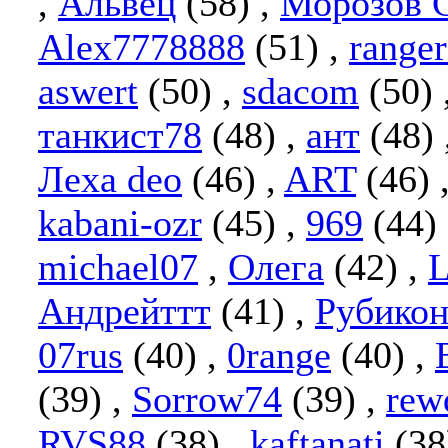
,
Альвец
(58)
,
Морозов 
Alex7778888
(51)
,
range
aswert
(50)
,
sdacom
(50)
танкист78
(48)
,
ант
(48)
Леха deo
(46)
,
ART
(46)
kabani-ozr
(45)
,
969
(44)
michael07
,
Олега
(42)
,
L
Андрейттт
(41)
,
Рубико
07rus
(40)
,
0range
(40)
,
(39)
,
Sorrow74
(39)
,
rew
RVS88
(38)
,
kaftanati
(3