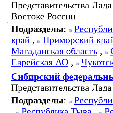
Представительства Лада
Востоке России
Подразделы
:
Республи
край
,
Приморский кра
Магаданская область
,
Еврейская АО
,
Чукотс
Сибирский федеральн
Представительства Лада
Подразделы
:
Республи
,
Республика Тыва
,
Р