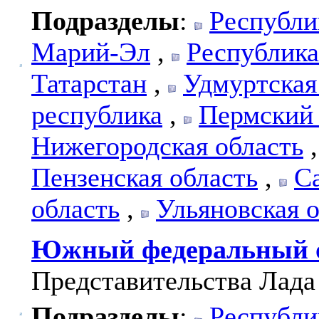
Подразделы
:
Республи
Марий-Эл
,
Республик
Татарстан
,
Удмуртская
республика
,
Пермский
Нижегородская область
Пензенская область
,
С
область
,
Ульяновская 
Южный федеральный 
Представительства Лада
Подразделы
:
Республи