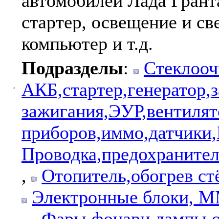
автомобилей Лада Гранта
стартер, освещение и св
компьютер и т.д.
Подразделы
:
Стеклооч
АКБ,стартер,генератор,
зажигания,ЭУР,вентиля
приборов,иммо,датчики
Проводка,предохранител
,
Отопитель,обогрев ст
Электронные блоки, ММ
,
Фары,фонари,лампы,о