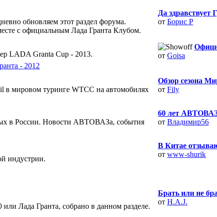
Да здравствует 
невно обновляем этот раздел форума.
от
Борис Р
месте с официальным Лада Гранта Клубом.
Офици
р LADA Granta Cup - 2013.
от
Goisa
ранта - 2012
Обзор сезона Мир
oil в мировом туринге WTCC на автомобилях
от
Fily
60 лет АВТОВАЗа
ых в России. Новости АВТОВАЗа, события
от
Владимир56
В Китае отзывают
от
www-shurik
ой индустрии.
Брать или не бра
от
H.A.J.
 или Лада Гранта, собрано в данном разделе.