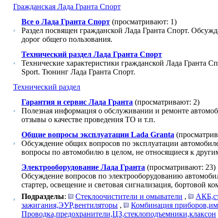
Гражданская Лада Гранта Спорт
Все о Лада Гранта Спорт
(просматривают: 1)
Раздел посвящен гражданской Лада Гранта Спорт. Обсужд
дорог общего пользования.
Технический раздел Лада Гранта Спорт
Технические характеристики гражданской Лада Гранта С
Sport. Тюнинг Лада Гранта Спорт.
Технический раздел
Гарантия и сервис Лада Гранта
(просматривают: 2)
Полезная информация о обслуживании и ремонте автомоби
отзывы о качестве проведения ТО и т.п.
Общие вопросы эксплуатации Lada Granta
(просматрив
Обсуждение общих вопросов по эксплуатации автомобилей
вопросы по автомобилю в целом, не относящиеся к други
Электрооборудование Лада Гранта
(просматривают: 23)
Обсуждение вопросов по электрооборудованию автомобиле
стартер, освещение и световая сигнализация, бортовой ком
Подразделы
:
Стеклоочистители и омыватели
,
АКБ,ст
зажигания,ЭУР,вентиляторы
,
Комбинация приборов,и
Проводка,предохранители,ЦЗ,стеклоподъемники,клаксон