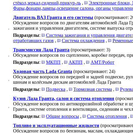
стёкол,зеркал,сидений,прикур-ль
,
Электронные блоки, 
Фары,фонари,лампы,освещение салона, органы управлен
Двигатель ВАЗ Гранта и его системы
(просматривают: 2
Обсуждение вопросов по двигателям автомобилей Лада Гр
зажигания и управления двигателем, системе выпуска отр
Подразделы
:
Система зажигания и управления двигате
отработавших газов
,
Система охлаждения
,
Ременные
Трансмиссия Лада Гранта
(просматривают: 3)
Обсуждение вопросов по сцеплению, коробке передач, пр
Подразделы
:
МКПП
,
АКПП
,
АМТ/Робот
Ходовая часть Lada Granta
(просматривают: 24)
Обсуждение вопросов по передней и задней подвеске, ру
шинам и колёсным дискам автомобилей Лада Гранта
Подразделы
:
Подвеска
,
Тормозная система
,
Рулев
Кузов Лада Гранта, салон и система отопления
(просма
Обсуждение вопросов по антикоррозийной обработке и ш
Гранта, системе отопления и вентиляции, сидениям и чехла
Подразделы
:
Общие вопросы
,
Система отопления
,
Топливо и эксплуатационные жидкости
(просматривают
Обсуждение вопросов по бензинам, маслам, охлаждающи