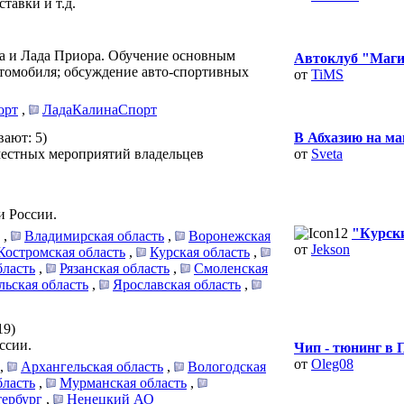
тавки и т.д.
на и Лада Приора. Обучение основным
Автоклуб "Магис
томобиля; обсуждение авто-спортивных
от
TiMS
орт
,
ЛадаКалинаСпорт
вают: 5)
В Абхазию на м
местных мероприятий владельцев
от
Sveta
и России.
"Курски
,
Владимирская область
,
Воронежская
от
Jekson
Костромская область
,
Курская область
,
бласть
,
Рязанская область
,
Смоленская
льская область
,
Ярославская область
,
19)
ссии.
Чип - тюнинг в 
от
Oleg08
,
Архангельская область
,
Вологодская
бласть
,
Мурманская область
,
ербург
,
Ненецкий АО