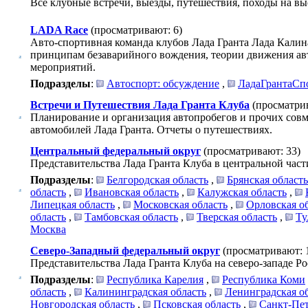
Все клубные встречи, выезды, путешествия, походы на выс
LADA Race
(просматривают: 6)
Авто-спортивная команда клубов Лада Гранта Лада Кали
принципам безаварийного вождения, теории движения ав
мероприятий.
Подразделы
:
Автоспорт: обсуждение
,
ЛадаГрантаСп
Встречи и Путешествия Лада Гранта Клуба
(просматри
Планирование и организация автопробегов и прочих сов
автомобилей Лада Гранта. Отчеты о путешествиях.
Центральный федеральный округ
(просматривают: 33)
Представительства Лада Гранта Клуба в центральной част
Подразделы
:
Белгородская область
,
Брянская область
область
,
Ивановская область
,
Калужская область
,
Липецкая область
,
Московская область
,
Орловская о
область
,
Тамбовская область
,
Тверская область
,
Ту
Москва
Северо-Западный федеральный округ
(просматривают: 
Представительства Лада Гранта Клуба на северо-западе Ро
Подразделы
:
Республика Карелия
,
Республика Коми
область
,
Калининградская область
,
Ленинградская о
Новгородская область
,
Псковская область
,
Санкт-Пет