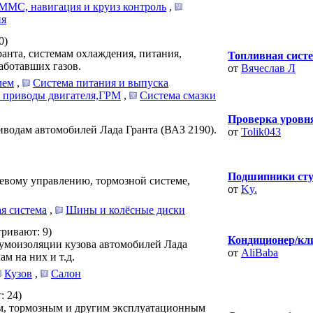
ММС, навигация и круиз контроль
,
ия
0)
анта, системам охлаждения, питания,
Топливная сист
аботавших газов.
от
Вячеслав Л
лем
,
Система питания и выпуска
 приводы двигателя,ГРМ
,
Система смазки
Проверка уровн
иводам автомобилей Лада Гранта (ВАЗ 2190).
от
Tolik043
Подшипники ступ
левому управлению, тормозной системе,
от
Ky.
ая система
,
Шины и колёсные диски
тривают: 9)
Кондиционер/кл
умоизоляции кузова автомобилей Лада
от
AliBaba
м на них и т.д.
Кузов
,
Салон
: 24)
м, тормозным и другим эксплуатационным