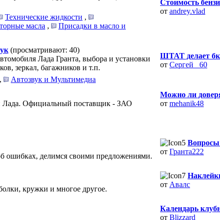
Стоимость бензин
от
andrey.vlad
Технические жидкости
,
торные масла
,
Присадки в масло и
вук
(просматривают: 40)
ШТАТ делает бк 
втомобиля Лада Гранта, выбора и установки
от
Сергей _60
в, зеркал, багажников и т.п.
,
Автозвук и Мультимедиа
Можно ли доверя
ей Лада. Официальный поставщик - ЗАО
от
mehanik48
Вопросы
от
Гранта222
б ошибках, делимся своими предложениями.
Наклейк
от
Авалс
болки, кружки и многое другое.
Календарь клуб
от
Blizzard