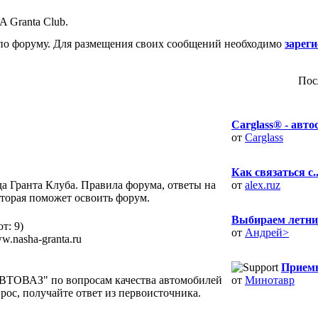
 Granta Club.
о форуму. Для размещения своих сообщений необходимо
зарег
Пос
Carglass® - автос
от
Carglass
Как связаться с..
ада Гранта Клуба. Правила форума, ответы на
от
alex.ruz
торая поможет освоить форум.
Выбираем летние
т: 9)
от
Андрей>
.nasha-granta.ru
Приемн
ВТОВАЗ" по вопросам качества автомобилей
от
Минотавр
рос, получайте ответ из первоисточника.