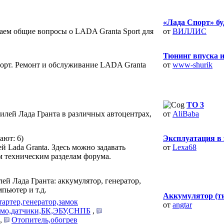
«Лада Спорт» буд
аем общие вопросы о LADA Granta Sport для
от
ВИЛЛИС
Тюнинг впуска 
порт. Ремонт и обслуживание LADA Granta
от
www-shurik
ТО 3
лей Лада Гранта в различных автоцентрах,
от
AliBaba
ают: 6)
Эксплуатация в 
 Lada Granta. Здесь можно задавать
от
Lexa68
м техническим разделам форума.
й Лада Гранта: аккумулятор, генератор,
пьютер и т.д.
Аккумулятор (тип
артер,генератор,замок
от
angtar
ммо,датчики,БК,ЭБУ,СНПБ
,
,
Отопитель,обогрев