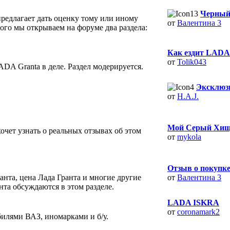
Черный 
едлагает дать оценку тому или иному
от
Валентина 3
ого мы открываем на форуме два раздела:
Как ездит LADA 
от
Tolik043
DA Granta в деле. Раздел модерируется.
Эксклюзи
от
H.A.J.
Мой Серый Хищ
хочет узнать о реальных отзывах об этом
от
mykola
Отзыв о покупке
анта, цена Лада Гранта и многие другие
от
Валентина 3
та обсуждаются в этом разделе.
LADA ISKRA
от
coronamark2
илями ВАЗ, иномарками и б/у.