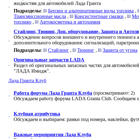
жидкостям для автомобилей Лада Гранта
Подразделы
:
Бензин и альтернативные виды топлива
,
Трансмиссионные масла
,
Консистентные смазки
,
Мо
топливо
,
Автокосметика и автохимия
Стайлинг, Тюнинг, Доп. оборудование, Защита и Автоз
Обсуждение вопросов внешнего и внутреннего тюнинга а
дополнительного оборудования: сигнализаций, парктронико
Подразделы
:
Стайлинг
,
Тюнинг
,
Защита от угона
Оригинальные запчасти LADA
Раздел об оригинальных запасных частях для автомобил
"ЛАДА Имидж".
Лада Гранта Клуб
Работа форума Лада Гранта Клуба
(просматривают: 2)
Обсуждаем работу форума LADA Granta Club. Сообщаем о
Клубная атрибутика
Обсуждаем и выбираем: рамки под номера, наклейки, фут
Важные мероприятия Лада Клуба