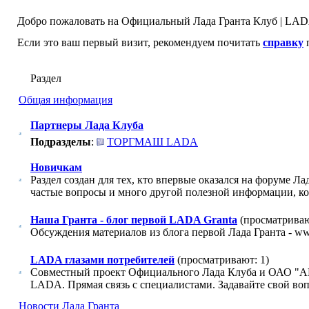
Добро пожаловать на Официальный Лада Гранта Клуб | LADA
Если это ваш первый визит, рекомендуем почитать
справку
п
Раздел
Общая информация
Партнеры Лада Клуба
Подразделы
:
ТОРГМАШ LADA
Новичкам
Раздел создан для тех, кто впервые оказался на форуме Л
частые вопросы и много другой полезной информации, ко
Наша Гранта - блог первой LADA Granta
(просматриваю
Обсуждения материалов из блога первой Лада Гранта - www
LADA глазами потребителей
(просматривают: 1)
Совместный проект Официального Лада Клуба и ОАО "А
LADA. Прямая связь с специалистами. Задавайте свой воп
Новости Лада Гранта