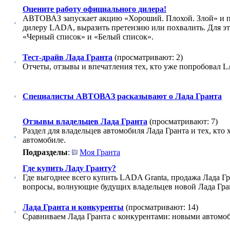
Оцените работу официального дилера!
АВТОВАЗ запускает акцию «Хороший. Плохой. Злой» и пр
дилеру LADA, выразить претензию или похвалить. Для эт
«Черный список» и «Белый список».
Тест-драйв Лада Гранта
(просматривают: 2)
Отчеты, отзывы и впечатления тех, кто уже попробовал LA
Специалисты АВТОВАЗ расказывают о Лада Гранта
Отзывы владельцев Лада Гранта
(просматривают: 7)
Раздел для владельцев автомобиля Лада Гранта и тех, кто 
автомобиле.
Подразделы
:
Моя Гранта
Где купить Ладу Гранту?
Где выгоднее всего купить LADA Granta, продажа Лада Гр
вопросы, волнующие будущих владельцев новой Лада Гран
Лада Гранта и конкуренты
(просматривают: 14)
Сравниваем Лада Гранта с конкурентами: новыми автомоб