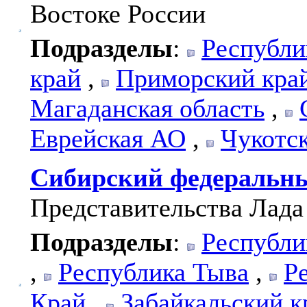
Востоке России
Подразделы
:
Республи
край
,
Приморский кра
Магаданская область
,
Еврейская АО
,
Чукотс
Сибирский федеральн
Представительства Лада
Подразделы
:
Республи
,
Республика Тыва
,
Р
Край
,
Забайкальский к