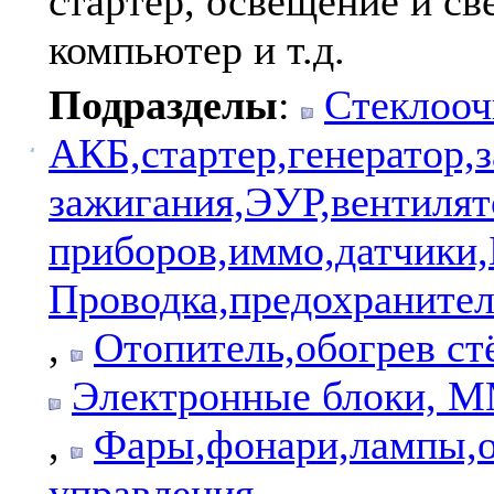
стартер, освещение и св
компьютер и т.д.
Подразделы
:
Стеклооч
АКБ,стартер,генератор,
зажигания,ЭУР,вентиля
приборов,иммо,датчики
Проводка,предохранител
,
Отопитель,обогрев ст
Электронные блоки, ММ
,
Фары,фонари,лампы,о
управления