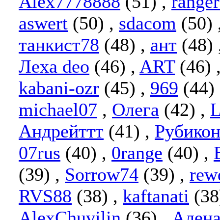
Alex7778888
(51)
,
range
aswert
(50)
,
sdacom
(50)
танкист78
(48)
,
ант
(48)
Леха deo
(46)
,
ART
(46)
kabani-ozr
(45)
,
969
(44)
michael07
,
Олега
(42)
,
L
Андрейттт
(41)
,
Рубико
07rus
(40)
,
0range
(40)
,
(39)
,
Sorrow74
(39)
,
rew
RVS88
(38)
,
kaftanati
(3
AlexChuvilin
(36)
,
Алена