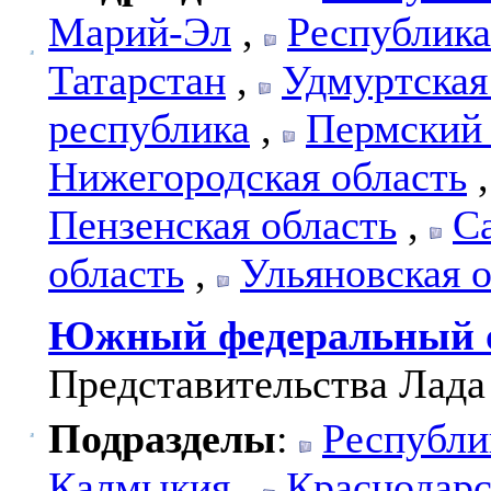
Марий-Эл
,
Республик
Татарстан
,
Удмуртская
республика
,
Пермский
Нижегородская область
Пензенская область
,
С
область
,
Ульяновская 
Южный федеральный 
Представительства Лада
Подразделы
:
Республи
Калмыкия
,
Краснодарс