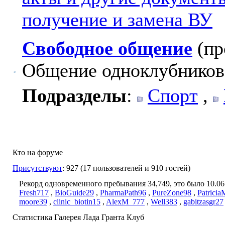
получение и замена ВУ
Свободное общение
(пр
Общение одноклубников
Подразделы
:
Спорт
,
Кто на форуме
Присутствуют
: 927 (17 пользователей и 910 гостей)
Рекорд одновременного пребывания 34,749, это было 10.06.
Fresh717
,
BioGuide29
,
PharmaPath96
,
PureZone98
,
Patrici
moore39
,
clinic_biotin15
,
AlexM_777
,
Well383
,
gabitzasgr27
Статистика Галерея Лада Гранта Клуб