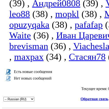
(39)
,
Андрей0808
(39)
,
leo88
(38)
,
mopkl
(38)
,
M
opuzyqaka
(38)
,
pafafap
Waite
(36)
,
Иван Цареви
brevisman
(36)
,
Viachesl
,
maxpax
(34)
,
Стасян78
Есть новые сообщения
Нет новых сообщений
Текущее время:
Обратная связь