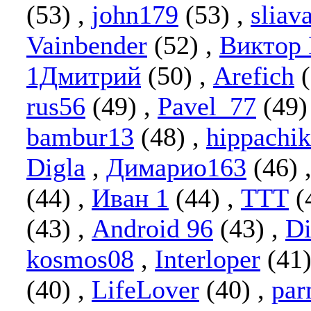
(53)
,
john179
(53)
,
sliav
Vainbender
(52)
,
Виктор 
1Дмитрий
(50)
,
Arefich
rus56
(49)
,
Pavel_77
(49
bambur13
(48)
,
hippachik
Digla
,
Димарио163
(46)
(44)
,
Иван 1
(44)
,
ТТТ
(
(43)
,
Android 96
(43)
,
D
kosmos08
,
Interloper
(41
(40)
,
LifeLover
(40)
,
par