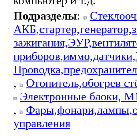
компьютер и т.д.
Подразделы
:
Стеклооч
АКБ,стартер,генератор,
зажигания,ЭУР,вентиля
приборов,иммо,датчики
Проводка,предохранител
,
Отопитель,обогрев ст
Электронные блоки, ММ
,
Фары,фонари,лампы,о
управления