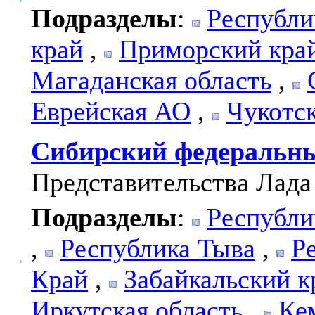
Подразделы
:
Республи
край
,
Приморский кра
Магаданская область
,
Еврейская АО
,
Чукотс
Сибирский федеральн
Представительства Лада
Подразделы
:
Республи
,
Республика Тыва
,
Р
Край
,
Забайкальский к
Иркутская область
,
Ке