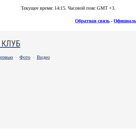
Текущее время:
14:15
. Часовой пояс GMT +3.
Обратная связь
-
Официаль
 КЛУБ
ервью
·
Фото
·
Видео