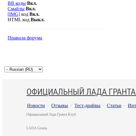
BB коды
Вкл.
Смайлы
Вкл.
[IMG]
код
Вкл.
HTML код
Выкл.
Правила форума
ОФИЦИАЛЬНЫЙ ЛАДА ГРАНТА
Новости
·
Отзывы
·
Тест-драйвы
·
Статьи
·
Инт
Официальный Лада Гранта Клуб
LADA Granta