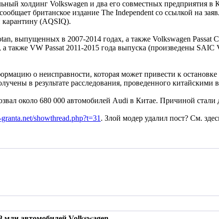
ьный холдинг Volkswagen и два его совместных предприятия в К
ообщает британское издание The Independent со ссылкой на зая
и карантину (AQSIQ).
tan, выпущенных в 2007-2014 годах, а также Volkswagen Passat
а также VW Passat 2011-2015 года выпуска (произведены SAIC V
ормацию о неисправности, которая может привести к остановке д
олучены в результате расследования, проведенного китайскими в
тозвал около 680 000 автомобилей Audi в Китае. Причиной стал
-granta.net/showthread.php?t=31
. Злой модер удалил пост? См. здес
,8 млн автомобилей Volkswagen