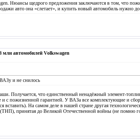
en. Нюансы щедрого предложения заключаются в том, что пожиз
родажи авто она «слетает», и купить новый автомобиль нужно до 
,8 млн автомобилей Volkswagen
 ВАЗу и не снилось
аши. Получается, что единственный ненадёжный элемент-топливн
ое и с пожизненной гарантией. У ВАЗа все комплектующие и сб
я вставить). На самом деле в нашей стране другая технологичес
 (ТНП), принятая до Великой Отечественной войны (не помню г