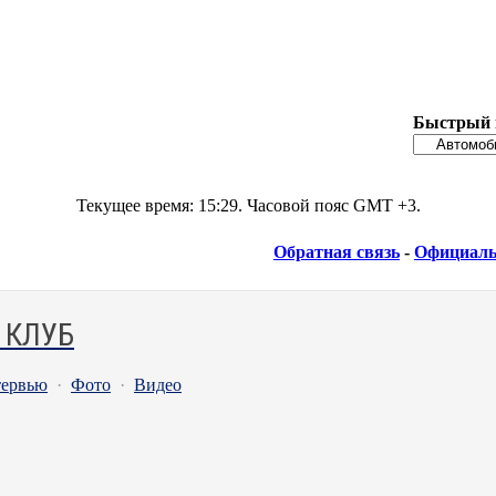
Быстрый 
Текущее время:
15:29
. Часовой пояс GMT +3.
Обратная связь
-
Официаль
 КЛУБ
ервью
·
Фото
·
Видео