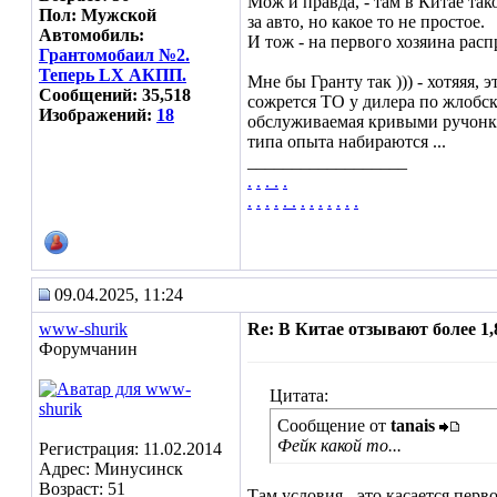
Мож и правда, - там в Китае так
Пол: Мужской
за авто, но какое то не простое.
Автомобиль:
И тож - на первого хозяина расп
Грантомобаил №2.
Теперь LX АКПП.
Мне бы Гранту так ))) - хотяяя, э
Сообщений: 35,518
сожрется ТО у дилера по жлобс
Изображений:
18
обслуживаемая кривыми ручонка
типа опыта набираются ...
__________________
.
.
.
.
.
.
.
.
.
.
.
.
.
.
.
.
.
.
09.04.2025, 11:24
www-shurik
Re: В Китае отзывают более 1
Форумчанин
Цитата:
Сообщение от
tanais
Фейк какой то...
Регистрация: 11.02.2014
Адрес: Минусинск
Возраст: 51
Там условия - это касается перв