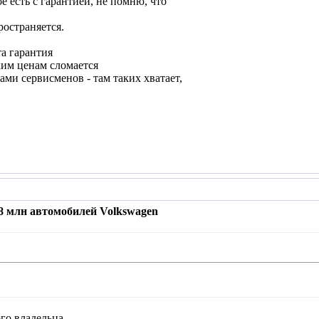
ое есть с гарантией, не помню, что
ространяется.
та гарантия
ким ценам сломается
ми сервисменов - там таких хватает,
,8 млн автомобилей Volkswagen
ого владельца.