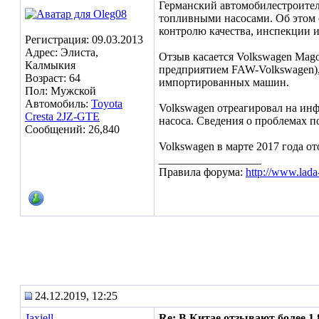
Германский автомобилестроител
топливными насосами. Об этом с
контролю качества, инспекции 
Регистрация: 09.03.2013
Адрес: Элиста,
Отзыв касается Volkswagen Mago
Калмыкия
предприятием FAW-Volkswagen), 
Возраст: 64
импортированных машин.
Пол: Мужской
Автомобиль:
Toyota
Volkswagen отреагировал на инф
Cresta 2JZ-GTE
насоса. Сведения о проблемах п
Сообщений: 26,840
Volkswagen в марте 2017 года о
__________________
Правила форума:
http://www.lada
24.12.2019, 12:25
Jaxiell
Re: В Китае отзывают более 1