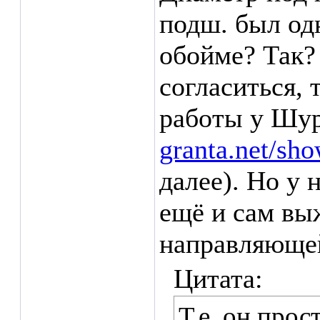
подш. был од
обойме? Так?
согласиться, 
работы у Шу
granta.net/sh
далее). Но у 
ещё и сам вы
направляющей
Цитата:
Т.е. он про