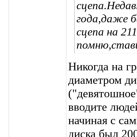
сцепа.Недав
года,даже б
сцепа на 21
помню,стави
Никогда на гр
диаметром ди
("девятошное
вводите людей
начиная с са
диска был 20