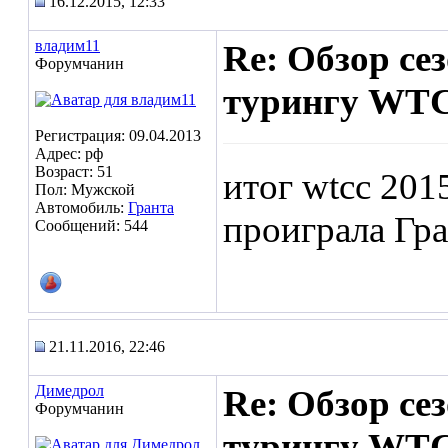
16.12.2015, 12:33
владим11
Re: Обзор се
Форумчанин
турингу WTC
Регистрация: 09.04.2013
Адрес: рф
Возраст: 51
итог wtcc 201
Пол: Мужской
Автомобиль:
Гранта
проиграла Гра
Сообщений: 544
21.11.2016, 22:46
Димедрол
Re: Обзор се
Форумчанин
турингу WTC