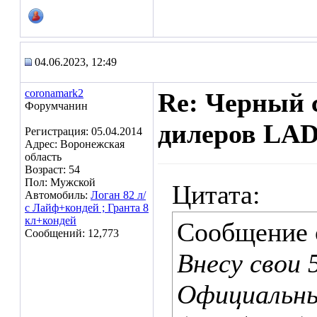
04.06.2023, 12:49
coronamark2
Re: Черный 
Форумчанин
дилеров LA
Регистрация: 05.04.2014
Адрес: Воронежская
область
Возраст: 54
Пол: Мужской
Цитата:
Автомобиль:
Логан 82 л/
с Лайф+кондей ; Гранта 8
кл+кондей
Сообщение
Сообщений: 12,773
Внесу свои 
Официальны