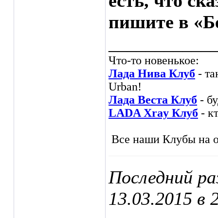
есть, что ск
пишите в «Б
___________
Что-то новенькое:
Лада Нива Клуб
- та
Urban!
Лада Веста Клуб
- б
LADA Xray Клуб
- к
Все наши Клубы на о
Последний ра
13.03.2015 в