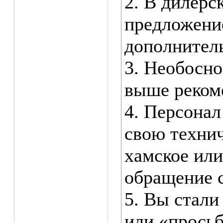
2. В дилерс
предложение
дополнител
3. Необосно
выше реко
4. Персонал
свою техни
хамское ил
обращение с
5. Вы стали
или «прось