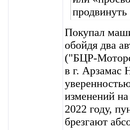
продвинуть 
Покупал маши
обойдя два а
("БЦР-Моторс
в г. Арзамас 
уверенностью 
изменений на
2022 году, пу
брезгают абс