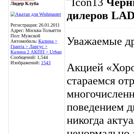
Черн
Лидер Клуба
дилеров LA
Регистрация: 26.01.2011
Адрес: Москва-Тольятти
Пол: Мужской
Уважаемые др
Автомобиль:
Калина >
Гранта > Ларгус >
Калина 2 АКПП > Urban
Сообщений: 1,544
Изображений:
1543
Акцией «Хор
стараемся отр
многочисленн
поведением д
никогда актуа
ненормально