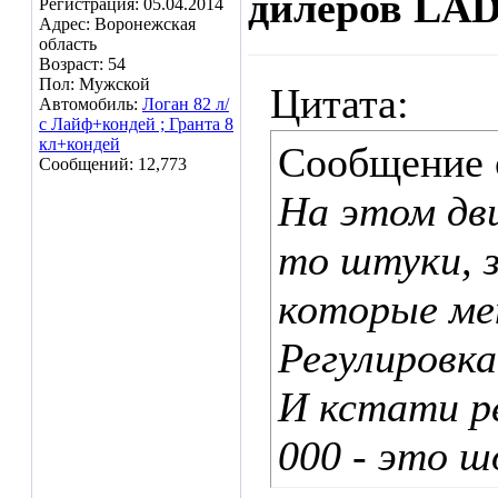
дилеров LA
Регистрация: 05.04.2014
Адрес: Воронежская
область
Возраст: 54
Пол: Мужской
Цитата:
Автомобиль:
Логан 82 л/
с Лайф+кондей ; Гранта 8
кл+кондей
Сообщение
Сообщений: 12,773
На этом дв
то штуки, з
которые ме
Регулировка
И кстати ре
000 - это ш