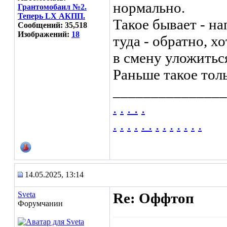
нормально.
Грантомобаил №2.
Теперь LX АКПП.
Такое бывает - н
Сообщений: 35,518
Изображений:
18
туда - обратно, х
в смену уложиться
Раньше такое тол
_______________
.
.
.
.
.
.
.
.
.
.
.
.
.
.
.
.
.
.
14.05.2025, 13:14
Sveta
Re: Оффтоп
Форумчанин