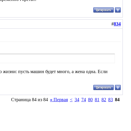
#
834
о жизни: пусть машин будет много, а жена одна. Если
Страница 84 из 84
«
Первая
<
34
74
80
81
82
83
84