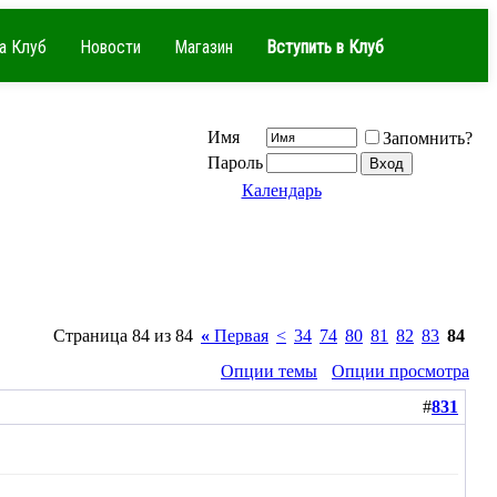
а Клуб
Новости
Магазин
Вступить в Клуб
Имя
Запомнить?
Пароль
Календарь
Страница 84 из 84
«
Первая
<
34
74
80
81
82
83
84
Опции темы
Опции просмотра
#
831