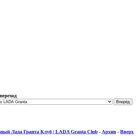
переход
ный Лада Гранта Клуб | LADA Granta Club
-
Архив
-
Вверх