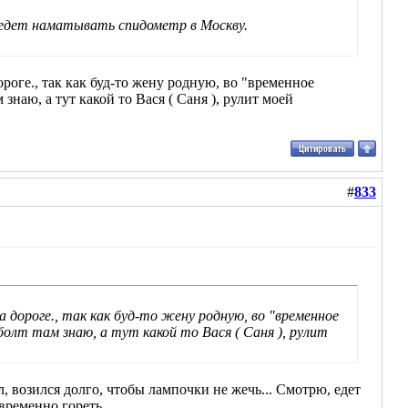
Уедет наматывать спидометр в Москву.
роге., так как буд-то жену родную, во "временное
знаю, а тут какой то Вася ( Саня ), рулит моей
#
833
а дороге., так как буд-то жену родную, во "временное
болт там знаю, а тут какой то Вася ( Саня ), рулит
л, возился долго, чтобы лампочки не жечь... Смотрю, едет
ременно гореть...