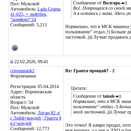
Сообщение от
Волгарь
Пол: Мужской
Всё. Попрощался со своей 
Автомобиль:
Lada Granta
А я остаюсь с вами. Здесь у
41-025, + лифтбек,
"комфорт"24
Сообщений: 5,213
Нормально, что в МСК машина уе
пользование" отдал..!) Больше де
ласточкой..))) Лучше продавать д
22.02.2026, 09:41
coronamark2
Re: Гранта прощай? - 2
Форумчанин
Регистрация: 05.04.2014
Цитата:
Адрес: Воронежская
Сообщение от
tanais
область
Нормально, что в МСК машина
Возраст: 54
пользование" отдал..!) Бол
Пол: Мужской
моей ласточкой..))) Лучше п
Автомобиль:
Логан 82 л/
с Лайф+кондей ; Гранта 8
кл+кондей
Это точно! Я камри продал, пото
Сообщений: 12,773
моя машина, а у нее и ДХО и бл