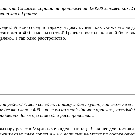
машинкой. Служила хорошо на протяжении 320000 километрах. 
ютно как в Гранте.
дет.! А мою сосед по гаражу и дому купил., как увижу его на до
сяти лет и 400+ тыс.км на этой Гранте проехал., каждый болт там 
алеко., а так одно расстройство...
 уедет.! А мою сосед по гаражу и дому купил., как увижу его н
ьше десяти лет и 400+ тыс.км на этой Гранте проехал., каждый 
родавать далеко., а так одно расстройство...
м пару раз ее в Мурманске видел... пипец...Я на нее дхо постави
ижний свет днем горят! КАК?, если они не могут по сборке однов