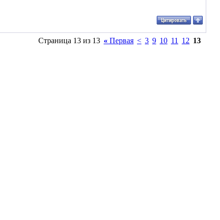
Страница 13 из 13
«
Первая
<
3
9
10
11
12
13