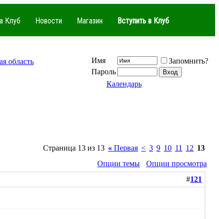
а Клуб
Новости
Магазин
Вступить в Клуб
Имя
Запомнить?
я область
Пароль
Календарь
Страница 13 из 13
«
Первая
<
3
9
10
11
12
13
Опции темы
Опции просмотра
#
121