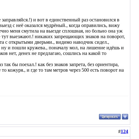
заправляйся.!) и вот в единственный раз остановился в
 выезд с неё оказался мудрёный., когда оправились, вижу
ечно меня смутила на выезде сплошная, но больно она уж
се тут выезжают.! никаких запрещающих знаков на поворот,
нта с открытыми дверьми., видимо наводчик сидел.,
.) ну и пошли кружева., поначалу мол, на лишение идёшь и
аков нет, денех не предлагаю, сошлись на какой то
 так бы поехал.! как без знаков запрета, без ориентира,
то кожуря., и где то там метров через 500 есть поворот на
#
124