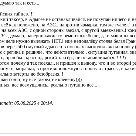
думаю так и есть...
йских гайцев.!!!
ий таксёр, в Адыгее не останавливайся, не покупай ничего и не 
 всё как положено, на АЗС., напротив ярмарка, там же туалет.! а
 на всех АЗС, с одной стороны заехал, с другой выезжаешь.! кон
а АЗС., думаю, наверно какие то ремонтные были, да и машины в
мом деле нужно выезжать НЕТ.! ещё неподалёку стояла белая Гра
ров через 500 смуглый адыгеец в погонах выскочил аж на полосу
с с регика и решили , что действительно , ситуация путанная, зн
, прав был краснодарский таксёр., не останавливайся..!!!!!)
том почему я так поехал., и пришел к выводу, что и во второй раз
рону от заправки, в противоположную сторону от трассы, в какие 
еально затёрты до безобразия..!
лан гонят, ну всё такое.( не клевещу))))
ых, все возмущались., реально путанно всё...
anais; 05.08.2025 в
20:14
.