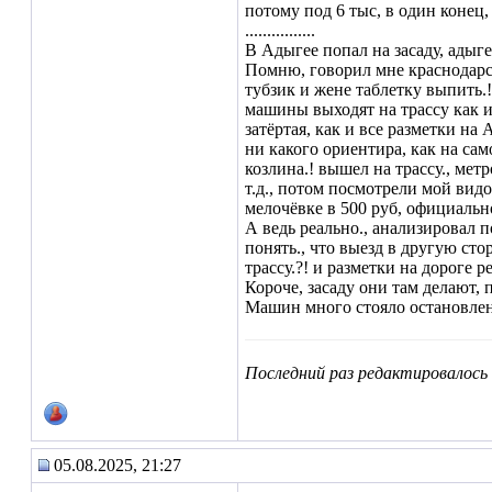
потому под 6 тыс, в один конец, 
................
В Адыгее попал на засаду, адыге
Помню, говорил мне краснодарск
тубзик и жене таблетку выпить.!
машины выходят на трассу как и
затёртая, как и все разметки н
ни какого ориентира, как на са
козлина.! вышел на трассу., мет
т.д., потом посмотрели мой видо
мелочёвке в 500 руб, официально.
А ведь реально., анализировал по
понять., что выезд в другую сто
трассу.?! и разметки на дороге р
Короче, засаду они там делают, п
Машин много стояло остановленн
Последний раз редактировалось t
05.08.2025, 21:27