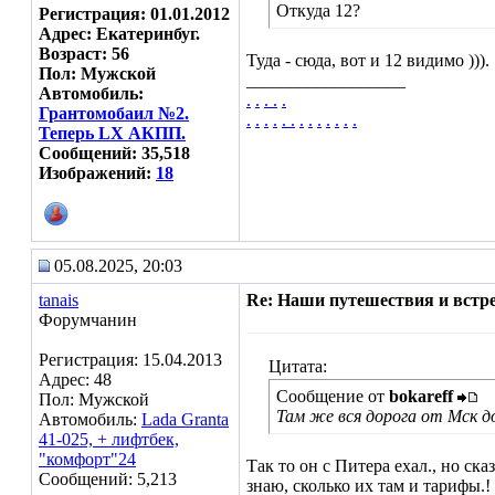
Откуда 12?
Регистрация: 01.01.2012
Адрес: Екатеринбуг.
Возраст: 56
Туда - сюда, вот и 12 видимо ))).
Пол: Мужской
__________________
Автомобиль:
.
.
.
.
.
Грантомобаил №2.
.
.
.
.
.
.
.
.
.
.
.
.
.
Теперь LX АКПП.
Сообщений: 35,518
Изображений:
18
05.08.2025, 20:03
tanais
Re: Наши путешествия и встре
Форумчанин
Регистрация: 15.04.2013
Цитата:
Адрес: 48
Сообщение от
bokareff
Пол: Мужской
Там же вся дорога от Мск д
Автомобиль:
Lada Granta
41-025, + лифтбек,
"комфорт"24
Так то он с Питера ехал., но ск
Сообщений: 5,213
знаю, сколько их там и тарифы.!