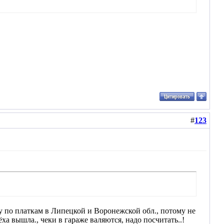
#
123
зжу по платкам в Липецкой и Воронежской обл., потому не
ёха вышла., чеки в гараже валяются, надо посчитать..!