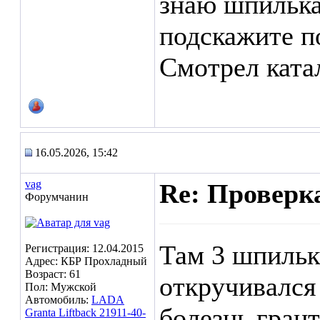
знаю шпилька
подскажите п
Смотрел катал
16.05.2026, 15:42
vag
Re: Проверк
Форумчанин
Там 3 шпильк
Регистрация: 12.04.2015
Адрес: КБР Прохладный
Возраст: 61
откручивался 
Пол: Мужской
Автомобиль:
LADA
болезнь грант
Granta Liftback 21911-40-