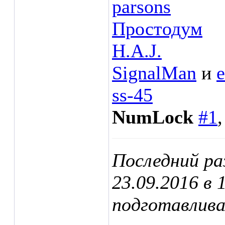
parsons
Простодум
H.A.J.
SignalMan
и
ss-45
NumLock
#1
Последний ра
23.09.2016 в
подготавлива