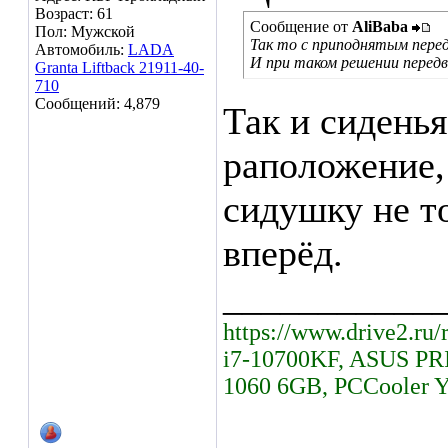
Возраст: 61
Сообщение от
AliBaba
Пол: Мужской
Так то с приподнятым перед
Автомобиль:
LADA
И при таком решении передв
Granta Liftback 21911-40-
710
Сообщений: 4,879
Так и сидень
раположение,
сидушку не то
вперёд.
___________
https://www.drive2.ru/
i7-10700KF, ASUS PR
1060 6GB, PCCooler 