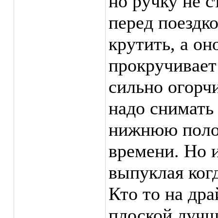
но ручку не с
перед поездко
крутить, а он
прокручивает
сильно огорчи
надо снимать 
нижнюю полос
времени. Но 
выпуклая когд
Кто то на дра
плоской лучш