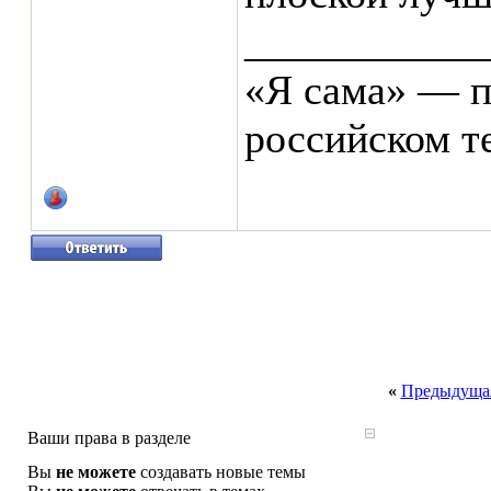
___________
«Я сама» — п
российском т
«
Предыдущая
Ваши права в разделе
Вы
не можете
создавать новые темы