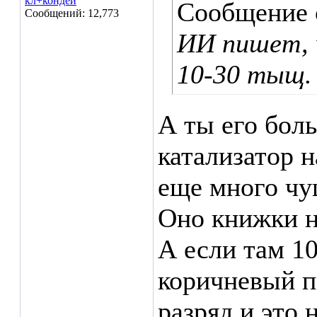
кл+кондей
Сообщение
Сообщений: 12,773
ИИ пишет,
10-30 тыщ.
А ты его бол
катализатор н
еще много чуш
Оно книжки не
А если там 1
коричневый п
разряд и это 