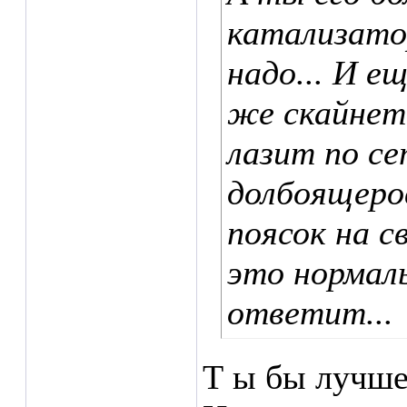
катализато
надо... И е
же скайнет
лазит по се
долбоящеро
поясок на с
это нормал
ответит...
Т ы бы лучше 