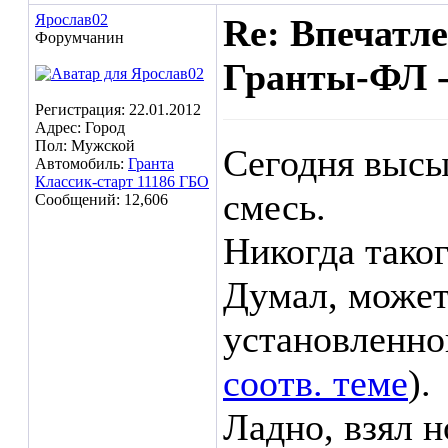
Ярослав02
Re: Впечатл
Форумчанин
Гранты-ФЛ -
Регистрация: 22.01.2012
Адрес: Город
Пол: Мужской
Сегодня высы
Автомобиль:
Гранта
Классик-старт 11186 ГБО
смесь.
Сообщений: 12,606
Никогда таког
Думал, может
установленно
соотв. теме
).
Ладно, взял н