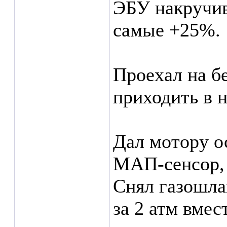
ЭБУ накручива
самые +25%.
Проехал на бе
приходить в 
Дал мотору о
МАП-сенсор, 
Снял газошла
за 2 атм вме