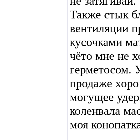
не затягивай.
Также стык б
вентиляции п
кусочками ма
чёто мне не х
герметосом. У
продаже хоро
могущее удер
коленвала ма
моя конопатк