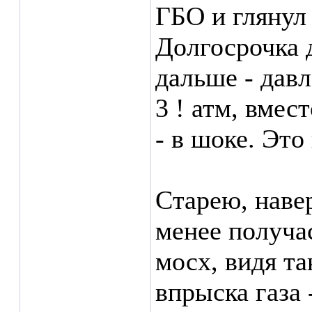
ГБО и глянул 
Долгосрочка 
дальше - дав
3 ! атм, вмес
- в шоке. Это 
Старею, навер
менее получас
мосх, видя та
впрыска газа 