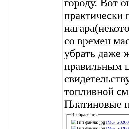
городу. Вот о
практически 
нагара(некот
со времен ма
убрать даже 
правильным ц
свидетельств
топливной см
Платиновые п
Изображения
IMG_202606
IMG_202606