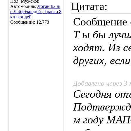
Пол: Мужской
Цитата:
Автомобиль:
Логан 82 л/
с Лайф+кондей ; Гранта 8
кл+кондей
Сообщение
Сообщений: 12,773
Т ы бы лучш
ходят. Из с
других, есл
Добавлено через 3
Сегодня отъ
Подтвержда
м году МАП