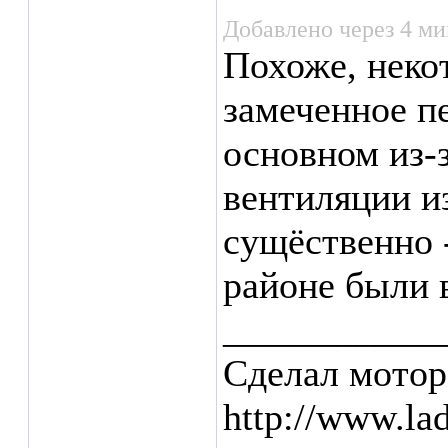
Добавлено через 4 м
Похоже, неко
замеченное п
основном из-
вентиляции из
сущёственно -
районе были в
___________
Сделал мотор
http://www.la