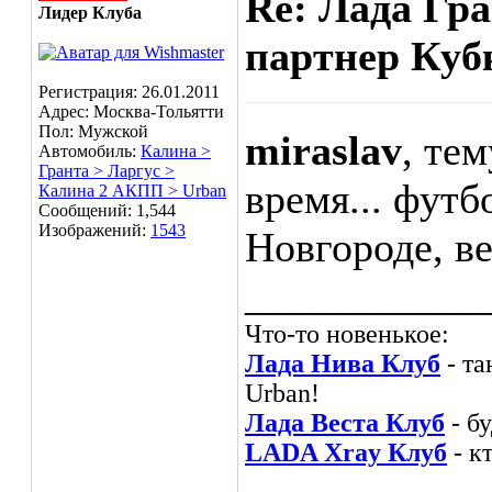
Re: Лада Гр
Лидер Клуба
партнер Куб
Регистрация: 26.01.2011
Адрес: Москва-Тольятти
Пол: Мужской
miraslav
, те
Автомобиль:
Калина >
Гранта > Ларгус >
время... фут
Калина 2 АКПП > Urban
Сообщений: 1,544
Изображений:
1543
Новгороде, ве
___________
Что-то новенькое:
Лада Нива Клуб
- та
Urban!
Лада Веста Клуб
- б
LADA Xray Клуб
- к