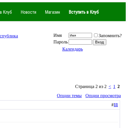
а Клуб
Новости
Магазин
Вступить в Клуб
Имя
Запомнить?
еспублика
Пароль
Календарь
Страница 2 из 2
<
1
2
Опции темы
Опции просмотра
#
11