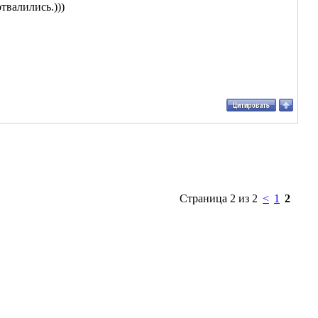
твалились.)))
Страница 2 из 2
<
1
2