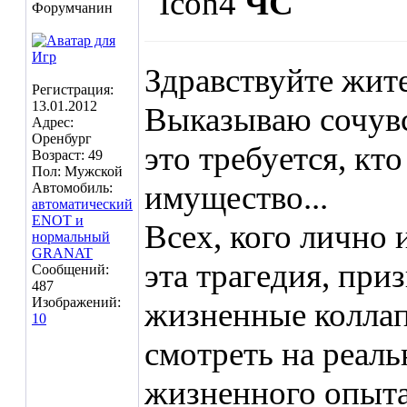
ЧС
Форумчанин
Здравствуйте жит
Регистрация:
13.01.2012
Выказываю сочувс
Адрес:
Оренбург
это требуется, кт
Возраст: 49
Пол: Мужской
имущество...
Автомобиль:
автоматический
ENOT и
Всех, кого лично 
нормальный
GRANAT
эта трагедия, пр
Сообщений:
487
Изображений:
жизненные коллапс
10
смотреть на реал
жизненного опыта