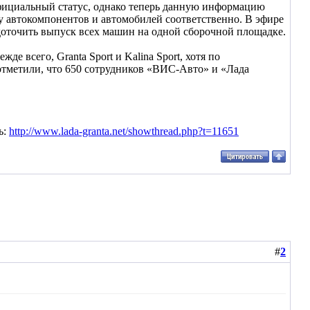
фициальный статус, однако теперь данную информацию
 автокомпонентов и автомобилей соответственно. В эфире
доточить выпуск всех машин на одной сборочной площадке.
 всего, Granta Sport и Kalina Sport, хотя по
отметили, что 650 сотрудников «ВИС-Авто» и «Лада
ь:
http://www.lada-granta.net/showthread.php?t=11651
#
2