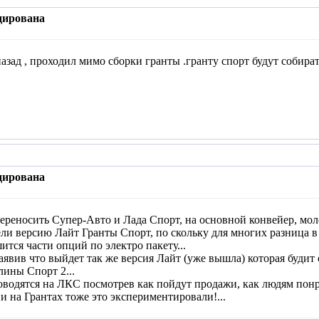
дирована
назад , проходил мимо сборки гранты .гранту спорт будут собират
дирована
ереносить Супер-Авто и Лада Спорт, на основной конвейер, мол
ли версию Лайт Гранты Спорт, по скольку для многих разница в 
тся части опций по электро пакету...
явив что выйдет так же версия Лайт (уже вышла) которая будит ст
ины Спорт 2...
водятся на ЛКС посмотрев как пойдут продажи, как людям понра
ни на Грантах тоже это экспериментировали!...