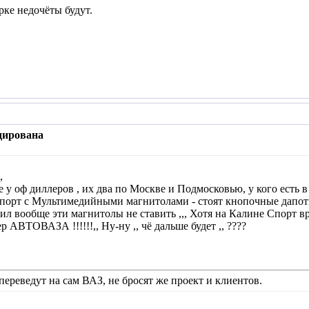
ке недочёты будут.
дирована
,
 у оф диллеров , их два по Москве и Подмосковью, у кого есть в
 Спорт с Мультимедийными магнитолами - стоят кнопочные дапот
 вообще эти магнитолы не ставить ,,, Хотя на Калине Спорт вро
 АВТОВАЗА !!!!!!,, Ну-ну ,, чё дальше будет ,, ????
 переведут на сам ВАЗ, не бросят же проект и клиентов.