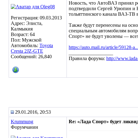
Новость, что АвтоВАЗ принял р
подтвердили Сергей Урюпин и Н
тольяттинского канала ВАЗ-ТВ 
Регистрация: 09.03.2013
Адрес: Элиста,
Также будут перенесены на основ
Калмыкия
специальным автомобилям вопро
Возраст: 64
Спорт» не будут уволены — все
Пол: Мужской
Автомобиль:
Toyota
https://auto.mail.ru/article/59128-a.
Cresta 2JZ-GTE
__________________
Сообщений: 26,840
Правила форума:
http://www.lada
29.01.2016, 20:53
Krummung
Re: «Лада Спорт» будет ликви
Форумчанин