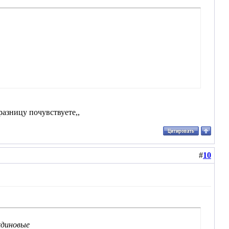
 разницу почувствуете,,
#
10
хдиновые