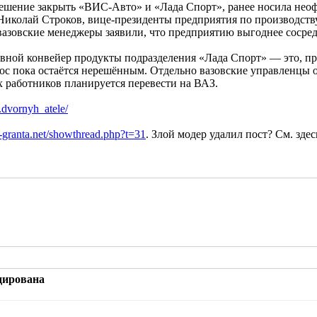
ешение закрыть «ВИС-Авто» и «Лада Спорт», ранее носила нео
иколай Строков, вице-президенты предприятия по производству
вазовские менеджеры заявили, что предприятию выгоднее сосре
ной конвейер продукты подразделения «Лада Спорт» — это, прежде
с пока остаётся нерешённым. Отдельно вазовские управленцы 
х работников планируется перевести на ВАЗ.
..dvornyh_atele/
-granta.net/showthread.php?t=31
. Злой модер удалил пост? См. здес
дирована