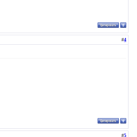
#
4
#
5