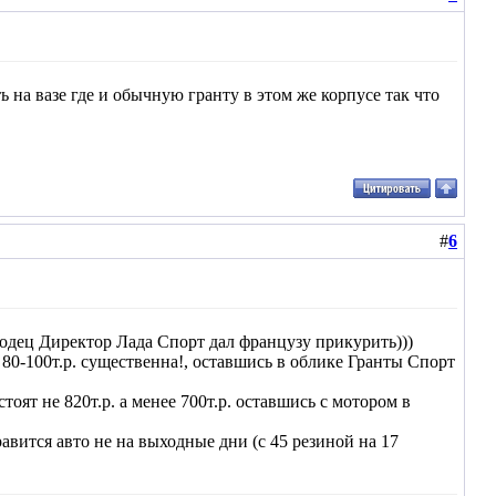
ь на вазе где и обычную гранту в этом же корпусе так что
#
6
одец Директор Лада Спорт дал французу прикурить)))
80-100т.р. существенна!, оставшись в облике Гранты Спорт
оят не 820т.р. а менее 700т.р. оставшись с мотором в
вится авто не на выходные дни (с 45 резиной на 17