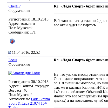
Chert17
Re: «Лада Спорт» будет ликви
Форумчанин
Регистрация: 18.10.2013
Работаю на вазе ,недавно 2 дня 
Адрес: тольятти
всё окей будет не партесь.
Пол: Мужской
Сообщений: 171
11.04.2016, 22:52
Lotus
Re: «Лада Спорт» будет ликви
Форумчанин
Ну что уж как месяц отменили п
Очень даже понравилось что вве
Регистрация: 30.10.2013
со 118 сильным мотором, но лиши
Адрес: Санкт-Петербург
Так же и касаясь Калины НФР, за
Возраст: 46
140сил но обликом Обычной Кал
Пол: Мужской
Жалко что все эксперименты про
Автомобиль:
Lada Granta
дисках) а на повседнев, лучеб о
Sport & Lada 21074 16V
Turbo