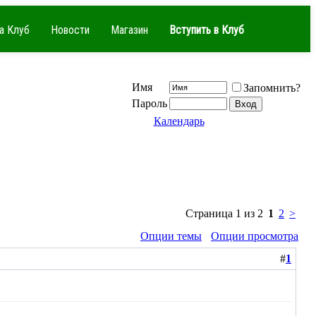
а Клуб
Новости
Магазин
Вступить в Клуб
Имя
Запомнить?
Пароль
Календарь
Страница 1 из 2
1
2
>
Опции темы
Опции просмотра
#
1