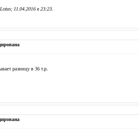
otus; 11.04.2016 в
23:23
.
дирована
вает разницу в 36 т.р.
дирована