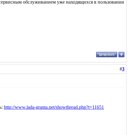
 и сервисным обслуживанием уже находящихся в пользовании
#
3
ь:
http://www.lada-granta.net/showthread.php?t=11651