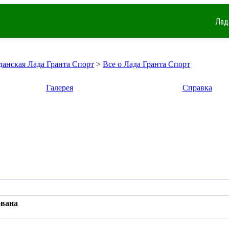
Лад
данская Лада Гранта Спорт
>
Все о Лада Гранта Спорт
Галерея
Справка
ована