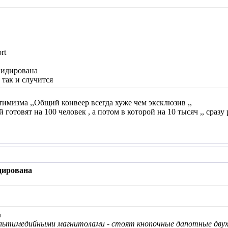
rt
видирована
 так и случится
имизма ,,Общий конвеер всегда хуже чем эксклюзив ,,
готовят на 100 человек , а потом в которой на 10 тысяч ,, сразу
дирована
льтимедийными магнитолами - стоят кнопочные дапотные дву