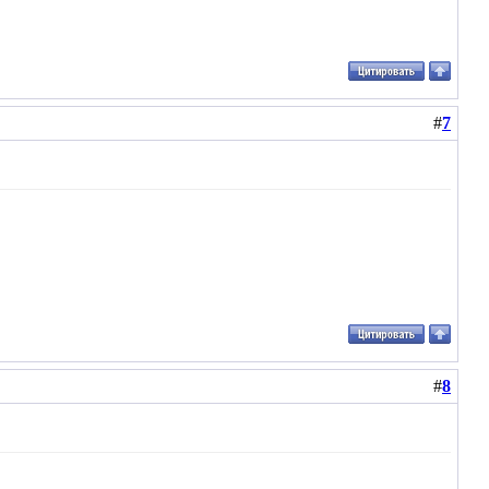
#
7
#
8